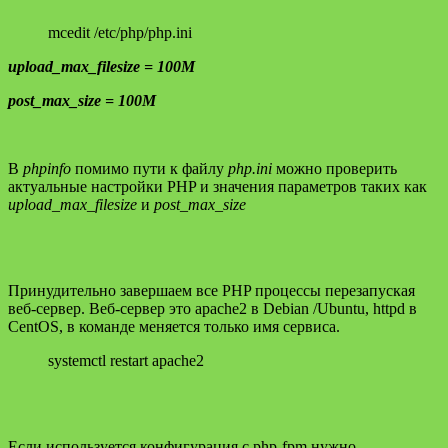
mcedit /etc/php/php.ini
upload_max_filesize = 100M
post_max_size = 100M
В
phpinfo
помимо пути к файлу
php.ini
можно проверить
актуальные настройки PHP и значения параметров таких как
upload_max_filesize
и
post_max_size
Принудительно завершаем все PHP процессы перезапуская
веб-сервер. Веб-сервер это apache2 в Debian /Ubuntu, httpd в
CentOS, в команде меняется только имя сервиса.
systemctl restart apache2
Если используется конфигурация с php-fpm нужно