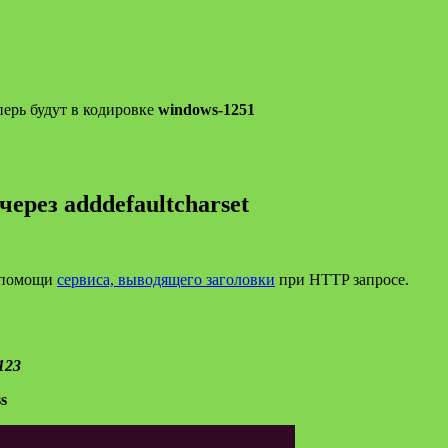
ерь будут в кодировке
windows-1251
ерез adddefaultcharset
 помощи
сервиса, выводящего заголовки
при HTTP запросе.
.123
s