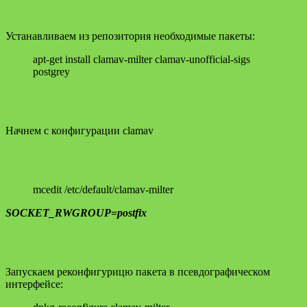
Устанавливаем из репозитория необходимые пакеты:
apt-get install clamav-milter clamav-unofficial-sigs
postgrey
Начнем с конфигурации clamav
mcedit /etc/default/clamav-milter
SOCKET_RWGROUP=postfix
Запускаем реконфигурицю пакета в псевдографическом
интерфейсе: