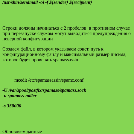
/usr/sbin/sendmail -oi -f ${sender} ${recipient}
Строки должны начинаться с 2 пробелов, в противном случае
при перезапуске службы могут выводиться предупреждения о
неверной конфигурации
Создаем файл, в котором указываем сокет, путь к
конфигурационному файлу и максимальный размер письма,
которое будет проверять spamassassin
mcedit /etc/spamassassin/spamc.conf
-U /var/spool/postfix/spamass/spamass.sock
-u spamass-milter
-s 350000
Обновляем данные