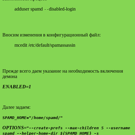
adduser spamd
disabled-login
--
Вносим изменения в конфигурационный файл:
mcedit /etc/default/spamassassin
Прежде всего даем указание на необходимость включения
демона
ENABLED=1
Далее задаем:
SPAMD_HOME="/home/spamd/"
OPTIONS=
"--create-prefs --max-children 5 --username
spamd --helper-home-dir ${SPAMD_HOME} -s