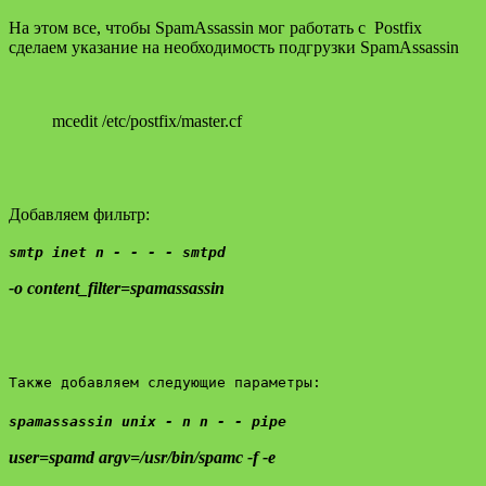
На этом все, чтобы SpamAssassin мог работать с Postfix
сделаем указание на необходимость подгрузки SpamAssassin
mcedit /etc/postfix/master.cf
Добавляем фильтр:
smtp inet n - - - - smtpd
-o content_filter=spamassassin
Также добавляем следующие параметры:
spamassassin unix - n n - - pipe
user=spamd argv=/usr/bin/spamc -f -e