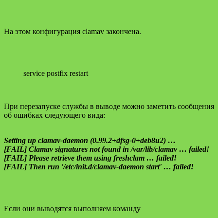
На этом конфигурация clamav закончена.
service postfix restart
При перезапуске службы в выводе можно заметить сообщения
об ошибках следующего вида:
Setting up clamav-daemon (0.99.2+dfsg-0+deb8u2) …
[FAIL] Clamav signatures not found in /var/lib/clamav … failed!
[FAIL] Please retrieve them using freshclam … failed!
[FAIL] Then run '/etc/init.d/clamav-daemon start' … failed!
Если они выводятся выполняем команду