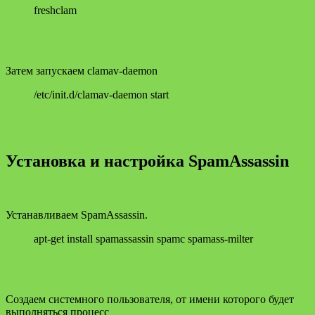
freshclam
Затем запускаем clamav-daemon
/etc/init.d/clamav-daemon start
Установка и настройка SpamAssassin
Устанавливаем SpamAssassin.
apt-get install spamassassin spamc spamass-milter
Создаем системного пользователя, от имени которого будет
выполняться процесс