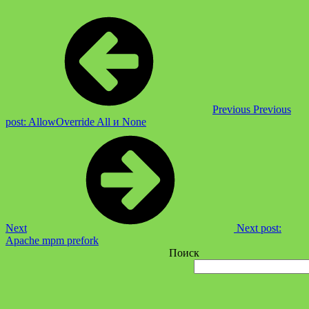
Previous
Previous
post:
AllowOverride All и None
Next
Next post:
Apache mpm prefork
Поиск