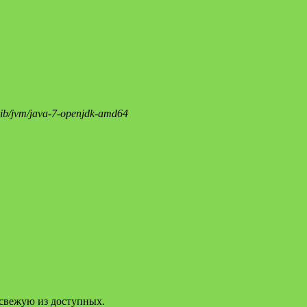
/lib/jvm/java-7-openjdk-amd64
 свежую из доступных.