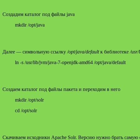
Создадим каталог под файлы java
mkdir /opt/java
Далее — символьную ссылку
/opt/java/default
к библиотеке
/usr
ln -s /usr/lib/jvm/java-7-openjdk-amd64 /opt/java/default
Создаем каталог под файлы пакета и переходим в него
mkdir /opt/solr
cd /opt/solr
Скачиваем исходники Apache Solr. Версию нужно брать самую