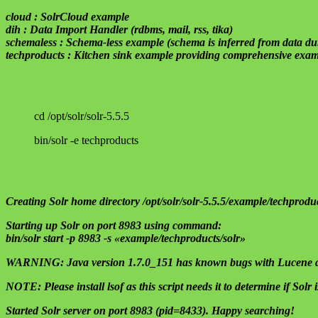
cloud : SolrCloud example
dih : Data Import Handler (rdbms, mail, rss, tika)
schemaless : Schema-less example (schema is inferred from data du
techproducts : Kitchen sink example providing comprehensive examp
cd /opt/solr/solr-5.5.5
bin/solr -e techproducts
Creating Solr home directory /opt/solr/solr-5.5.5/example/techproduc
Starting up Solr on port 8983 using command:
bin/solr start -p 8983 -s «example/techproducts/solr»
WARNING: Java version 1.7.0_151 has known bugs with Lucene an
NOTE: Please install lsof as this script needs it to determine if Solr 
Started Solr server on port 8983 (pid=8433). Happy searching!