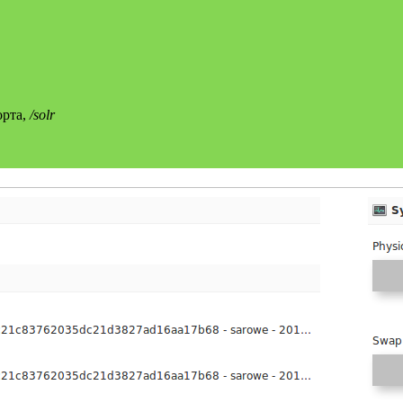
орта,
/solr