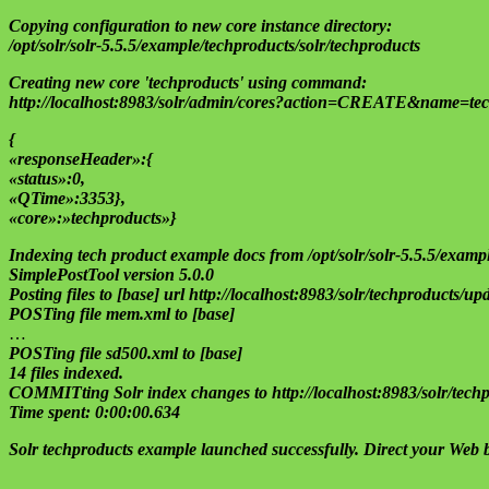
Copying configuration to new core instance directory:
/opt/solr/solr-5.5.5/example/techproducts/solr/techproducts
Creating new core 'techproducts' using command:
http://localhost:8983/solr/admin/cores?action=CREATE&name=tec
{
«responseHeader»:{
«status»:0,
«QTime»:3353},
«core»:»techproducts»}
Indexing tech product example docs from /opt/solr/solr-5.5.5/exam
SimplePostTool version 5.0.0
Posting files to [base] url http://localhost:8983/solr/techproducts/
POSTing file mem.xml to [base]
…
POSTing file sd500.xml to [base]
14 files indexed.
COMMITting Solr index changes to http://localhost:8983/solr/tec
Time spent: 0:00:00.634
Solr techproducts example launched successfully. Direct your Web br