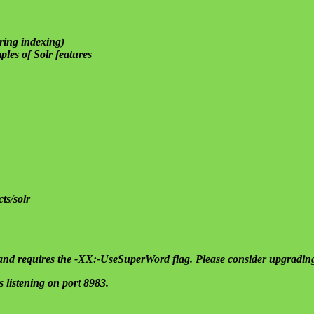
ring indexing)
les of Solr features
ts/solr
d requires the -XX:-UseSuperWord flag. Please consider upgradi
is listening on port 8983.