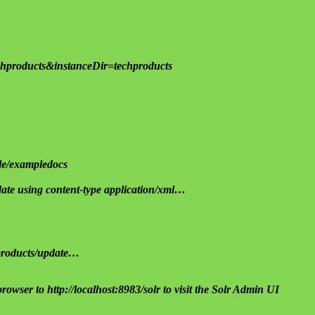
hproducts&instanceDir=techproducts
ple/exampledocs
update using content-type application/xml…
hproducts/update…
owser to http://localhost:8983/solr to visit the Solr Admin UI