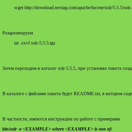
wget http://download.nextag.com/apache/lucene/solr/5.5.5/solr-
Разархивируем
tar
-zxvf
solr-5.5.5.tgz
Затем переходим в каталог solr-5.5.5, при установке пакета с
В каталоге с файлами пакета будет README.txt, в котором со
В частности, имеются инструкции по работе с примерами
bin/solr -e <EXAMPLE> where <EXAMPLE> is one of: