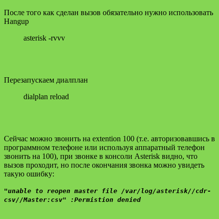
После того как сделан вызов обязательно нужно использовать
Hangup
asterisk -rvvv
Перезапускаем диалплан
dialplan reload
Сейчас можно звонить на extention 100 (т.е. авторизовавшись в
программном телефоне или используя аппаратный телефон
звонить на 100), при звонке в консоли Asterisk видно, что
вызов проходит, но после окончания звонка можно увидеть
такую ошибку:
"unable to reopen master file /var/log/asterisk//cdr-
csv//Master:csv" :Permistion denied