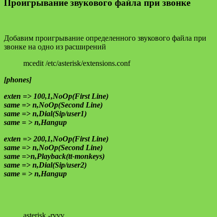
Проигрывание звукового файла при звонке
Добавим проигрывание определенного звукового файла при
звонке на одно из расширений
mcedit /etc/asterisk/extensions.conf
[phones]
exten => 100,1,NoOp(First Line)
same => n,NoOp(Second Line)
same => n,Dial(Sip/user1)
same = > n,Hangup
exten => 200,1,NoOp(First Line)
same => n,NoOp(Second Line)
same =>n,Playback(tt-monkeys)
same => n,Dial(Sip/user2)
same = > n,Hangup
asterisk -rvvv