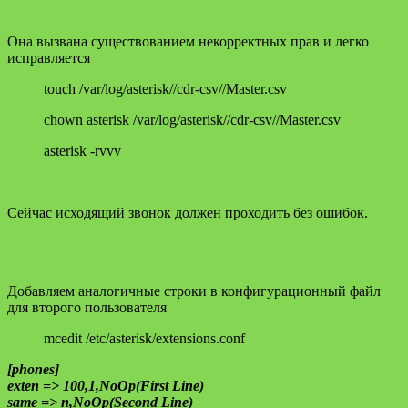
Она вызвана существованием некорректных прав и легко
исправляется
touch /var/log/asterisk//cdr-csv//Master.csv
chown asterisk /var/log/asterisk//cdr-csv//Master.csv
asterisk -rvvv
Сейчас исходящий звонок должен проходить без ошибок.
Добавляем аналогичные строки в конфигурационный файл
для второго пользователя
mcedit /etc/asterisk/extensions.conf
[phones]
exten => 100,1,NoOp(First Line)
same => n,NoOp(Second Line)