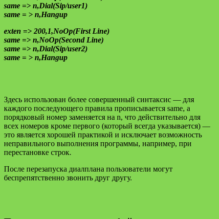
same => n,Dial(Sip/user1)
same = > n,Hangup
exten => 200,1,NoOp(First Line)
same => n,NoOp(Second Line)
same => n,Dial(Sip/user2)
same = > n,Hangup
Здесь использован более совершенный синтаксис — для
каждого последующего правила прописывается same, а
порядковый номер заменяется на n, что действительно для
всех номеров кроме первого (который всегда указывается) —
это является хорошей практикой и исключает возможность
неправильного выполнения программы, например, при
перестановке строк.
После перезапуска диалплана пользователи могут
беспрепятственно звонить друг другу.