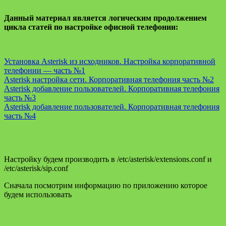
Данный материал является логическим продолжением
цикла статей по настройке офисной телефонии:
Установка Asterisk из исходников. Настройка корпоративной
телефонии — часть №1
Asterisk настройка сети. Корпоративная телефония часть №2
Asterisk добавление пользователей. Корпоративная телефония
часть №3
Asterisk добавление пользователей. Корпоративная телефония
часть №4
Настройку будем производить в /etc/asterisk/extensions.conf и
/etc/asterisk/sip.conf
Сначала посмотрим информацию по приложению которое
будем использовать