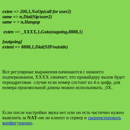
exten => 200,1,NoOp(call for user2)
same => n,Dial(Sip/user2)
same = > n,Hangup
exten => _XXXX,1,Goto(ougoing,8888,1)
[outgoing]
extent => 8888,1,Dial(SIP/outside)
Все регулярные выражения начинаются с нижнего
подчеркивания, ХХХХ означает, что провайдеру вызов будет
переадресован случае если номер состоит из 4-х цифр, для
номера произвольной длины можно использовать _0X.
Если после настройки звука нет или он есть частично нужно
выяснить за
NAT
-ом ли клиент и сервер и
скорректировать
конфигурацию
.