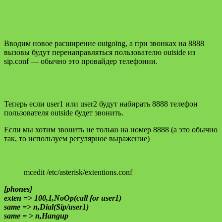
Вводим новое расширение outgoing, а при звонках на 8888
вызовы будут перенаправляться пользователю outside из
sip.conf — обычно это провайдер телефонии.
Теперь если user1 или user2 будут набирать 8888 телефон
пользователя outside будет звонить.
Если мы хотим звонить не только на номер 8888 (а это обычно
так, то используем регулярное выражение)
mcedit /etc/asterisk/extentions.conf
[phones]
exten => 100,1,NoOp(call for user1)
same => n,Dial(Sip/user1)
same = > n,Hangup