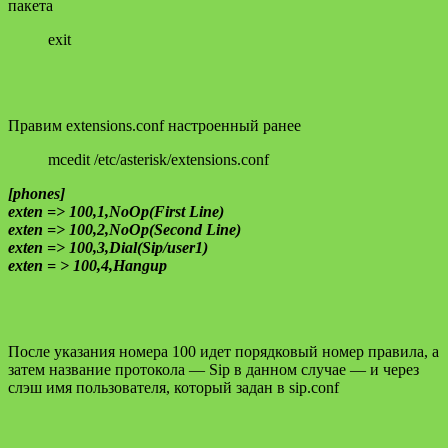
пакета
exit
Правим extensions.conf настроенный ранее
mcedit /etc/asterisk/extensions.conf
[phones]
exten => 100,1,NoOp(First Line)
exten => 100,2,NoOp(Second Line)
exten => 100,3,Dial(Sip/user1)
exten = > 100,4,Hangup
После указания номера 100 идет порядковый номер правила, а
затем название протокола — Sip в данном случае — и через
слэш имя пользователя, который задан в sip.conf