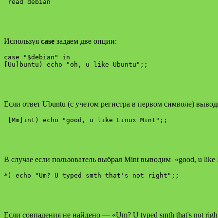
 read debian
Используя
case
задаем две опции:
case "$debian" in

Если ответ Ubuntu (с учетом регистра в первом символе) выводи
В случае если пользователь выбрал Mint выводим «good, u like 
Если совпадения не найдено — «Um? U typed smth that's not righ