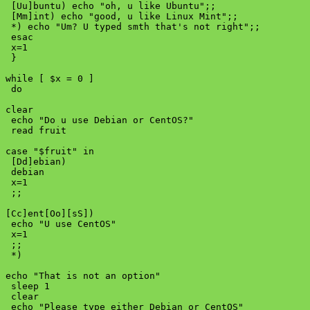
 [Uu]buntu) echo "oh, u like Ubuntu";;

 [Mm]int) echo "good, u like Linux Mint";;

 *) echo "Um? U typed smth that's not right";;

 esac

 x=1

 }

while [ $x = 0 ]

 do

clear

 echo "Do u use Debian or CentOS?"

 read fruit

case "$fruit" in

 [Dd]ebian)

 debian

 x=1

 ;;

[Cc]ent[Oo][sS])

 echo "U use CentOS"

 x=1

 ;;

 *)

echo "That is not an option"

 sleep 1

 clear

 echo "Please type either Debian or CentOS"
