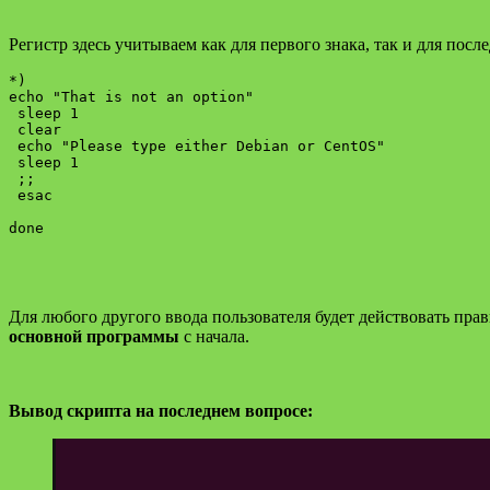
Регистр здесь учитываем как для первого знака, так и для посл
*)

echo "That is not an option"

 sleep 1

 clear

 echo "Please type either Debian or CentOS"

 sleep 1

 ;;

 esac

Для любого другого ввода пользователя будет действовать прави
основной программы
с начала.
Вывод скрипта на последнем вопросе: