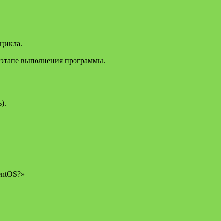
 цикла.
м этапе выполнения программы.
).
entOS?»