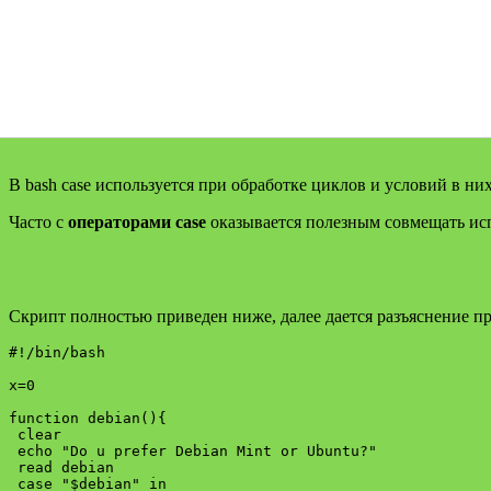
В bash case используется при обработке циклов и условий в н
Часто с
операторами case
оказывается полезным совмещать ис
Скрипт полностью приведен ниже, далее дается разъяснение п
#!/bin/bash

x=0

function debian(){

 clear

 echo "Do u prefer Debian Mint or Ubuntu?"

 read debian

 case "$debian" in
