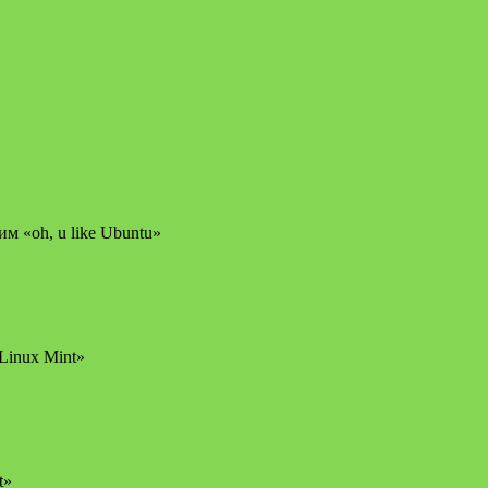
м «oh, u like Ubuntu»
Linux Mint»
t»