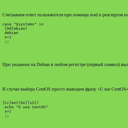
Считываем ответ пользователя при помощи read и реагируем н
case "$systems" in

 [Dd]ebian)

 debian

 x=1

При указании на Debian в любом регистре (первый символ) вы
В случае выбора CentOS просто выводим фразу «U use CentOS»
[Cc]ent[Oo][sS])

 echo "U use CentOS"

 x=1
