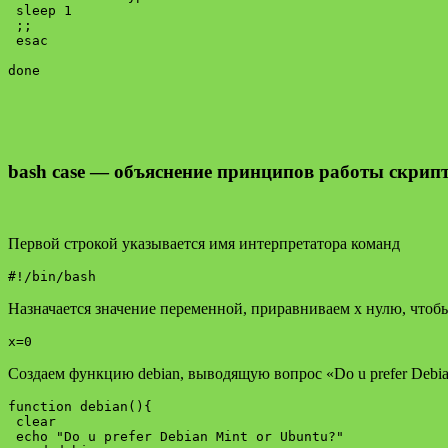
 sleep 1

 ;;

 esac

done

bash case — о
бъяснение принципов работы скрип
Первой строкой указывается имя интерпретатора команд
#!/bin/bash
Назначается значение переменной, приравниваем x нулю, чтоб
Создаем функцию debian, выводящую вопрос «Do u prefer Debia
function debian(){
 clear
 echo "Do u prefer Debian Mint or Ubuntu?"