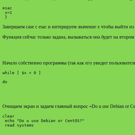
esac

 x=1

Завершаем case с esac и интерируем значение x чтобы выйти из
Функция сейчас только задана, вызываться она будет на второ
Начало собственно программы (так как его увидит пользователь
while [ $x = 0 ]

Очищаем экран и задаем главный вопрос «Do u use Debian or C
clear

 echo "Do u use Debian or CentOS?"
