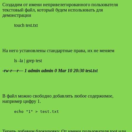
Создадим от имени непривелегированного пользователя
текстовый файл, который будем использовать для
демонстрации
touch test.txt
На него установлены стандартные права, их не меняем
ls -la | grep test
-rw-r—r— 1 admin admin 0 Mar 10 20:30 test.txt
В файл можно свободно добавлять любое содержимое,
например цифру 1.
echo "1" > test.txt
Теперь добавим блокировку. От имени пользователя root или