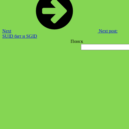
Next
Next post:
SUID бит и SGID
Поиск