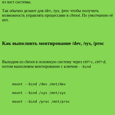
из хост системы.
Так обычно делают для
/dev
,
/sys
,
/proc
чтобы получить
возможность управлять процессами в
chroot
. По умолчанию её
нет.
Как выполнить монтирование /dev, /sys, /proc
Выходим из chroot в основную систему через
ctrl+c
,
ctrl+d
,
потом выполняем монтирование с ключом
--bind
mount --bind /dev /mnt/dev
mount --bind /sys /mnt/sys
mount --bind /proc /mnt/proc