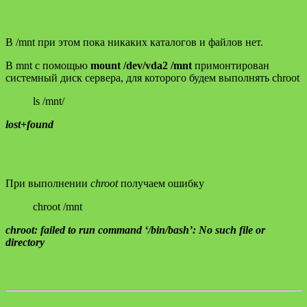
В /mnt при этом пока никаких каталогов и файлов нет.
В mnt с помощью
mount /dev/vda2 /mnt
примонтирован
системный диск сервера, для которого будем выполнять chroot
ls /mnt/
lost+found
При выполнении
chroot
получаем ошибку
chroot /mnt
chroot: failed to run command ‘/bin/bash’: No such file or
directory