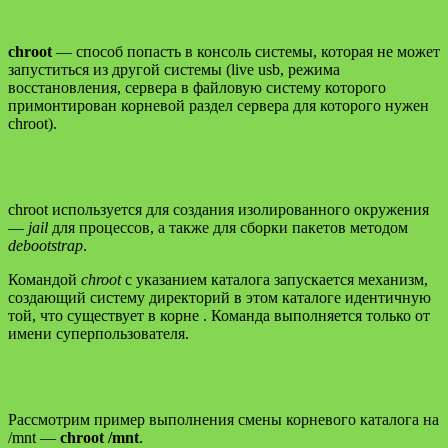
chroot
— способ попасть в консоль системы, которая не может
запуститься из другой системы (live usb, режима
восстановления, сервера в файловую систему которого
примонтирован корневой раздел сервера для которого нужен
chroot).
chroot используется для создания изолированного окружения
—
jail
для процессов, а также для сборки пакетов методом
debootstrap
.
Командой
chroot
с указанием каталога запускается механизм,
создающий систему директорий в этом каталоге идентичную
той, что существует в корне . Команда выполняется только от
имени суперпользователя.
Рассмотрим пример выполнения смены корневого каталога на
/mnt —
chroot /mnt
.