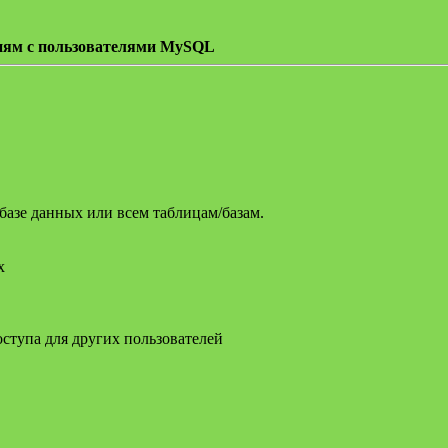
циям с пользователями MySQL
азе данных или всем таблицам/базам.
.
х
тупа для других пользователей