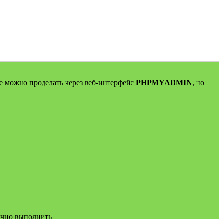
ое можно проделать через веб-интерфейс
PHPMYADMIN
, но
точно выполнить