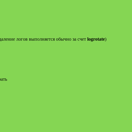
удаление логов выполняется обычно за счет
logrotate
)
рать