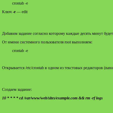
crontab -e
Ключ
-e
— edit
Добавим задание согласно которому каждые десять минут будет
От имени системного пользователя root выполняем:
crontab -e
Открывается /etc/crontab в одном из текстовых редакторов (nano
Создаем задание:
10 * * * * cd /var/www/web/sites/example.com && rm -rf logs