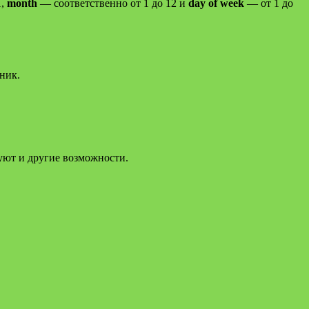
1,
month
— соответственно от 1 до 12 и
day of week
— от 1 до
ник.
уют и другие возможности.