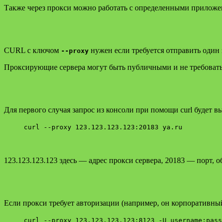
Также через прокси можно работать с определенными прилож
CURL с ключом
нужен если требуется отправить один
--proxy
Проксирующие сервера могут быть публичными и не требовать
Для первого случая запрос из консоли при помощи curl будет вы
curl --proxy 123.123.123.123:20183 ya.ru
123.123.123.123 здесь — адрес прокси сервера, 20183 — порт, об
Если прокси требует авторизации (например, он корпоративный)
curl --proxy 123.123.123.123:8123 -U username:pass