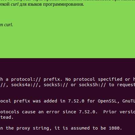
текой
curl
для языков программирования.
n curl
.