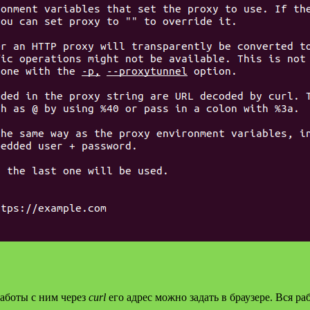
аботы с ним через
curl
его адрес можно задать в браузере. Вся раб