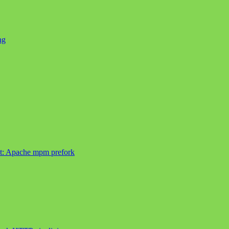
ng
t:
Apache mpm prefork