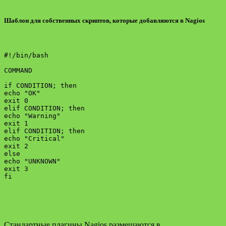
Шаблон для собственных скриптов, которые добавляются в Nagios
#!/bin/bash

COMMAND

if CONDITION; then

echo "OK"

exit 0

elif CONDITION; then

echo "Warning"

exit 1

elif CONDITION; then

echo "Critical"

exit 2

else

echo "UNKNOWN"

exit 3

fi

Стандартные плагины Nagios размещаются в