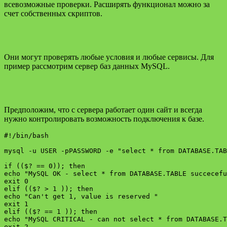
всевозможные проверки. Расширять функционал можно за
счет собственных скриптов.
Они могут проверять любые условия и любые сервисы. Для
пример рассмотрим сервер баз данных MySQL.
Предположим, что с сервера работает один сайт и всегда
нужно контролировать возможность подключения к базе.
#!/bin/bash

mysql -u USER -pPASSWORD -e "select * from DATABASE.TAB
if (($? == 0)); then

echo "MySQL OK - select * from DATABASE.TABLE succecefu
exit 0

elif (($? > 1 )); then

echo "Can't get 1, value is reserved "

exit 1

elif (($? == 1 )); then

echo "MySQL CRITICAL - can not select * from DATABASE.T
exit 2
