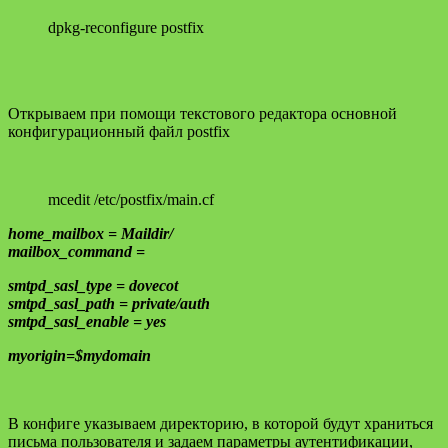
dpkg-reconfigure postfix
Открываем при помощи текстового редактора основной
конфигурационный файл postfix
mcedit /etc/postfix/main.cf
home_mailbox = Maildir/
mailbox_command =
smtpd_sasl_type = dovecot
smtpd_sasl_path = private/auth
smtpd_sasl_enable = yes
myorigin=$mydomain
В конфиге указываем директорию, в которой будут храниться
письма пользователя и задаем параметры аутентификации,