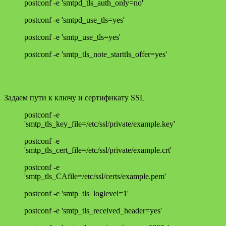
postconf -e 'smtpd_tls_auth_only=no'
postconf -e 'smtpd_use_tls=yes'
postconf -e 'smtp_use_tls=yes'
postconf -e 'smtp_tls_note_starttls_offer=yes'
Задаем пути к ключу и сертификату SSL
postconf -e
'smtp_tls_key_file=/etc/ssl/private/example.key'
postconf -e
'smtp_tls_cert_file=/etc/ssl/private/example.crt'
postconf -e
'smtp_tls_CAfile=/etc/ssl/certs/example.pem'
postconf -e 'smtp_tls_loglevel=1'
postconf -e 'smtp_tls_received_header=yes'