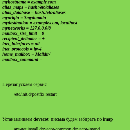
myhostname = example.com
alias_maps = hash:/etc/aliases
alias_database = hash:/etc/aliases
myorigin = $mydomain
mydestination = example.com, localhost
mynetworks = 127.0.0.0/8
mailbox_size_limit = 0
recipient_delimiter = +
inet_interfaces = all
inet_protocols = ipv4
home_mailbox = Maildir/
mailbox_command =
Перезапускаем сервис
/etc/init.d/postfix restart
Устанавливаем
dovecot
, письма будем забирать по
imap
apt-get install dovecot-common dovecot-imapd