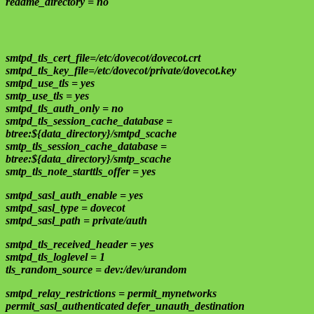
readme_directory = no
smtpd_tls_cert_file=/etc/dovecot/dovecot.crt
smtpd_tls_key_file=/etc/dovecot/private/dovecot.key
smtpd_use_tls = yes
smtp_use_tls = yes
smtpd_tls_auth_only = no
smtpd_tls_session_cache_database =
btree:${data_directory}/smtpd_scache
smtp_tls_session_cache_database =
btree:${data_directory}/smtp_scache
smtp_tls_note_starttls_offer = yes
smtpd_sasl_auth_enable = yes
smtpd_sasl_type = dovecot
smtpd_sasl_path = private/auth
smtpd_tls_received_header = yes
smtpd_tls_loglevel = 1
tls_random_source = dev:/dev/urandom
smtpd_relay_restrictions = permit_mynetworks
permit_sasl_authenticated defer_unauth_destination