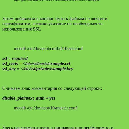
Затем добавляем в конфиг пути к файлам с ключом и
сертификатом, а также указание на необходимость
использования SSL
mcedit /etc/dovecot/conf.d/10-ssl.conf
ssl = required
ssl_certs = </etc/ssl/certs/example.crt
ssl_key = </etc/ssl/private/example.key
Снимаем знак комментария со следующей строки:
disable_plaintext_auth = yes
mcedit /etc/dovecot/10-master.conf
Здесь раскомментируем и поправим при необходимости