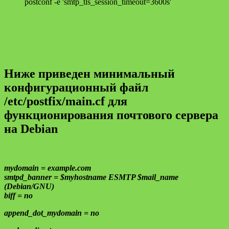
postconf -e 'smtp_tls_session_timeout=3600s'
Ниже приведен минимальный
конфигурационный файл
/etc/postfix/main.cf для
функционирования почтового сервера
на Debian
mydomain = example.com
smtpd_banner = $myhostname ESMTP $mail_name
(Debian/GNU)
biff = no
append_dot_mydomain = no