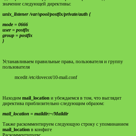
значение следующей директивы:
unix_listener /var/spool/postfix/private/auth {
mode = 0666
user = postfix
group = postfix
}
Устанавливаем правильные права, пользователя и группу
пользователя
mcedit /etc/dovecot/10-mail.conf
Находим
mail_location
и убеждаемся в том, что выглядит
директива приблизительно следующим образом:
mail_location = maildir:~/Maildir
Также раскомментируем следующую строку с упоминанием
mail_location
в конфиге
Раскомментируем: