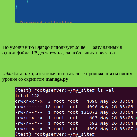
По умолчанию Django использует sqlite — базу данных в
одном файле. Её достаточно для небольших проектов.
sqlite
база находится обычно в каталоге приложения на одном
уровне со скриптом
manage.py