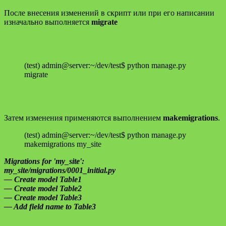
После внесения изменений в скрипт или при его написании
изначально выполняется
migrate
(test) admin@server:~/dev/test$ python manage.py
migrate
Затем изменения применяются выполнением
makemigrations
.
(test) admin@server:~/dev/test$ python manage.py
makemigrations my_site
Migrations for 'my_site':
my_site/migrations/0001_initial.py
— Create model Table1
— Create model Table2
— Create model Table3
— Add field name to Table3