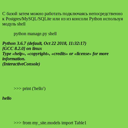
С базой затем можно работать подключаясь непосредственно
к Postgres/MySQL/SQLite или из из консоли Python используя
модуль shell
python manage.py shell
Python 3.6.7 (default, Oct 22 2018, 11:32:17)
[GCC 8.2.0] on linux
Type «help», «copyright», «credits» or «license» for more
information.
(InteractiveConsole)
>>> print ('hello')
hello
>>> from my_site.models import Table1