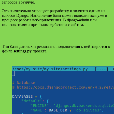
запросов врунчую.
Это значительно упрощает разработку и является одним из
плюсов Django. Наполнение базы может выполняться уже в
процессе работы веб-приложения. В django-admin или
пользователями при взаимодействии с сайтом.
Тип базы данных и реквизиты подключения к ней задаются в
файле
settings.py
проекта.