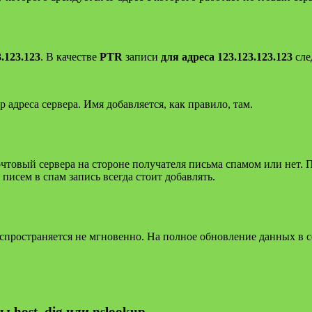
3.123.123
. В качестве
PTR
записи
для адреса 123.123.123.123
сле
 адреса сервера. Имя добавляется, как правило, там.
чтовый сервера на стороне получателя письма спамом или нет. 
писем в спам запись всегда стоит добавлять.
ространяется не мгновенно. На полное обновление данных в се
host, dig или nslookup