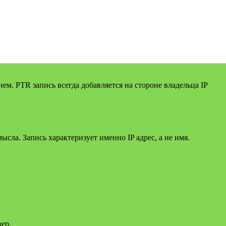
ем. PTR запись всегда добавляется на стороне владельца IP
сла. Запись характеризует именно IP адрес, а не имя.
вер.