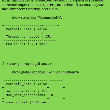
Если удалось зайти в консоль MySQL проверяем актуальное
значение директивы
max_user_connection
. В данном случае
нас интересует прежде всего оно.
show status like '%connected%';
+-------------------+-------+

| Variable_name | Value |

+-------------------+-------+

| Threads_connected | 151 |

+-------------------+-------+

А также действующий лимит
show global variables like '%connections%';
+----------------------+-------+

| Variable_name | Value |

+----------------------+-------+

| max_connections | 151 |

| max_user_connections | 0 |

+----------------------+-------+
