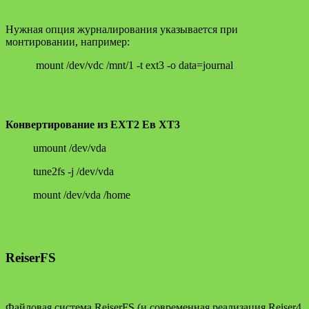
Нужная опция журналирования указывается при
монтировании, например:
mount /dev/vdc /mnt/1 -t ext3 -o data=journal
Конвертирование из EXT2 Eв XT3
umount /dev/vda
tune2fs -j /dev/vda
mount /dev/vda /home
ReiserFS
Файловая система ReiserFS (и современная реализация Reiser4