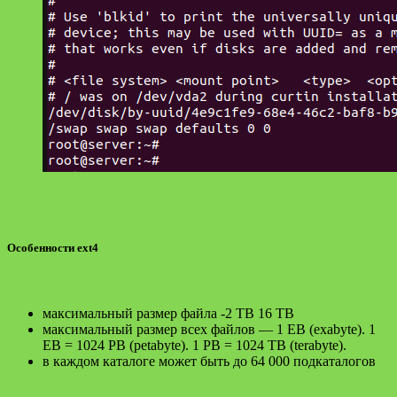
Особенности ext4
максимальный размер файла -2 TB 16 TB
максимальный размер всех файлов — 1 EB (exabyte). 1
EB = 1024 PB (petabyte). 1 PB = 1024 TB (terabyte).
в каждом каталоге может быть до 64 000 подкаталогов