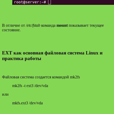
В отличие от
/etc/fstab
команда
mount
показывает текущее
состояние.
EXT как основная файловая система Linux и
практика работы
Файловая система создается командой mk2fs
mk2fs -t ext3 /dev/vda
или
mkfs.ext3 /dev/vda