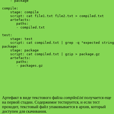
    - package

compile:

    stage: compile

    script: cat file1.txt file2.txt > compiled.txt

    artefacts:

       paths:

       - compiled.txt

test:

    stage: test

    script: cat compiled.txt | grep -q "expected string
package:

    stage: package

    script: cat compiled.txt | gzip > package.gz

    artefacts:

       paths:

       - packages.gz

Артефакт в виде текстового файла
compiled.txt
получается еще
на первой стадии. Содержимое тестируется, и если тест
проходит, текстовый файл упаковывается в архив, который
доступен для скачивания.