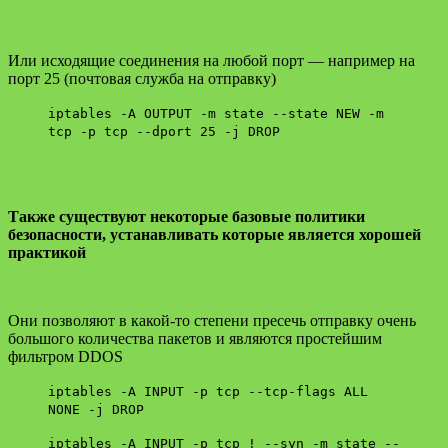
Или исходящие соединения на любой порт — например на
порт 25 (почтовая служба на отправку)
iptables -A OUTPUT -m state --state NEW -m
tcp -p tcp --dport 25 -j DROP
Также существуют некоторые базовые политики
безопасности, устанавливать которые является хорошей
практикой
Они позволяют в какой-то степени пресечь отправку очень
большого количества пакетов и являются простейшим
фильтром DDOS
iptables -A INPUT -p tcp --tcp-flags ALL
NONE -j DROP
iptables -A INPUT -p tcp ! --syn -m state --