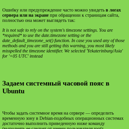
Ошибку или предупреждение часто можно увидеть
в логах
сервера или на экране
при обращении к страницам сайта,
полностью она может выглядеть так:
It is not safe to rely on the system's timezone settings. You are
*required* to use the date.timezone setting or the
date_default_timezone_set() function. In case you used any of those
methods and you are still getting this warning, you most likely
misspelled the timezone identifier. We selected 'Yekaterinburg/Asia'
for '+05 UTC' instead
Задаем системный часовой пояс в
Ubuntu
Чтобы задать системное время на сервере — определить
временную зону в Debian-подобных операционных системах
достаточно выполнить приведенную ниже команду
(выполнять ее следует от имени пользователя root):