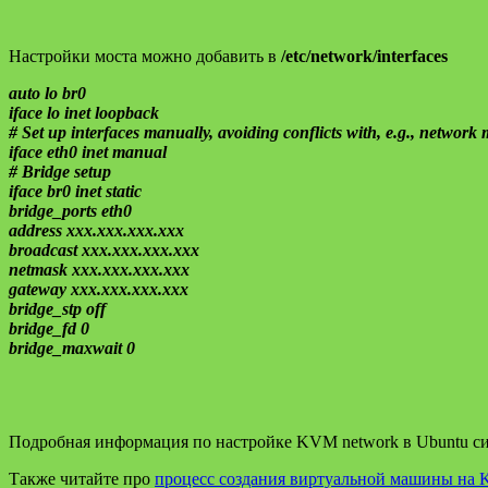
Настройки моста можно добавить в
/etc/network/interfaces
auto lo br0
iface lo inet loopback
# Set up interfaces manually, avoiding conflicts with, e.g., networ
iface eth0 inet manual
# Bridge setup
iface br0 inet static
bridge_ports eth0
address ххх.ххх.ххх.ххх
broadcast ххх.ххх.ххх.ххх
netmask ххх.ххх.ххх.ххх
gateway ххх.ххх.ххх.ххх
bridge_stp off
bridge_fd 0
bridge_maxwait 0
Подробная информация по настройке KVM network в Ubuntu с
Также читайте про
процесс создания виртуальной машины на