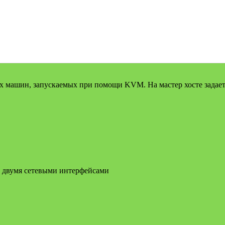
х машин, запускаемых при помощи KVM. На мастер хосте задает
с двумя сетевыми интерфейсами