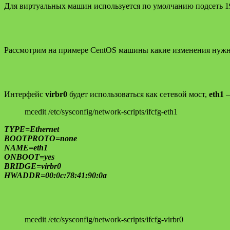
Для виртуальных машин используется по умолчанию подсеть 19
Рассмотрим на примере CentOS машины какие изменения нужно
Интерфейс
virbr0
будет использоваться как сетевой мост,
eth1
—
mcedit /etc/sysconfig/network-scripts/ifcfg-eth1
TYPE=Ethernet
BOOTPROTO=none
NAME=eth1
ONBOOT=yes
BRIDGE=virbr0
HWADDR=00:0c:78:41:90:0a
mcedit /etc/sysconfig/network-scripts/ifcfg-virbr0