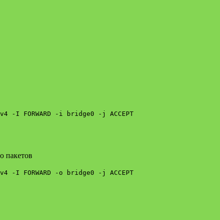
v4 -I FORWARD -i bridge0 -j ACCEPT
о пакетов
v4 -I FORWARD -o bridge0 -j ACCEPT