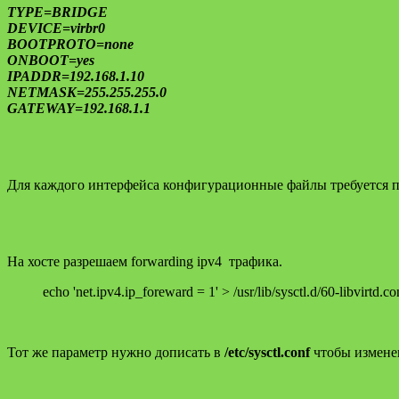
TYPE=BRIDGE
DEVICE=virbr0
BOOTPROTO=none
ONBOOT=yes
IPADDR=192.168.1.10
NETMASK=255.255.255.0
GATEWAY=192.168.1.1
Для каждого интерфейса конфигурационные файлы требуется п
На хосте разрешаем forwarding ipv4 трафика.
echo 'net.ipv4.ip_foreward = 1' > /usr/lib/sysctl.d/60-libvirtd.co
Тот же параметр нужно дописать в
/etc/sysctl.conf
чтобы изменен