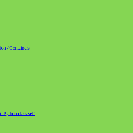
tion / Containers
t:
Python class self