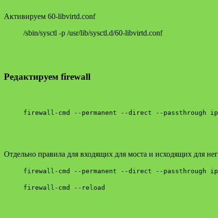
Активируем 60-libvirtd.conf
/sbin/sysctl -p /usr/lib/sysctl.d/60-libvirtd.conf
Редактируем firewall
firewall-cmd --permanent --direct --passthrough ip
Отдельно правила для входящих для моста и исходящих для нег
firewall-cmd --permanent --direct --passthrough ip
firewall-cmd --reload