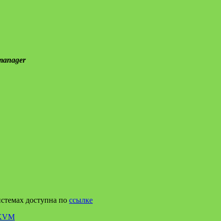
k manager
истемах доступна по
ссылке
 KVM