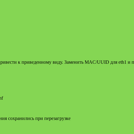
ривести к приведенному виду. Заменить MAC/UUID для eth1 и п
nf
ия сохранились при перезагрузке