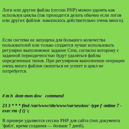
Логи или другие файлы (сессии РНР) можно удалять как
используя циклы (так приходится делать обычно если логов
или других файлов накопилось действительно очень много).
Если система не запущена для большого количества
пользователей или только создается лучше использовать
регулярно выполняемое задание Cron, согласно которому с
заданной периодичностью будут удаляться файлы
определенных типов. При регулярном выполнении операции
очень много файлов скопиться не успеет и цикл не
потребуется.
# m h dom mon dow command
23 3 * * * find /var/www/site/www/var/session/ -type f -mtime 7 -
exec rm -f {} \;
В примере удаляются сессии РНР для сайта (тип документа
'файл', время создания — больше 7 дней).