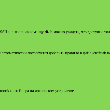
о SSH и выполнив команду
df- h
можно увидеть, что доступно тол
втоматически потребуется добавить правило в файл /etc/fstab н
ootfs контейнера на логическом устройстве