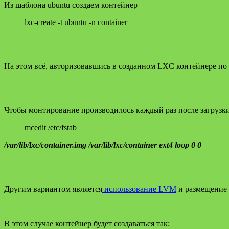
Из шаблона ubuntu создаем контейнер
lxc-create -t ubuntu -n container
На этом всё, авторизовавшись в созданном LXC контейнере п
Чтобы монтирование производилось каждый раз после загрузки а
mcedit /etc/fstab
/var/lib/lxc/container.img /var/lib/lxc/container ext4 loop 0 0
Другим вариантом является
использование LVM
и размещение r
В этом случае контейнер будет создаваться так: