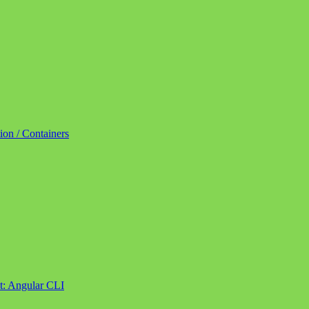
tion / Containers
t:
Angular CLI