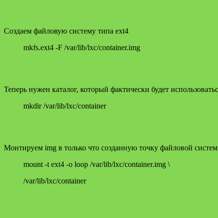
Создаем файловую систему типа ext4
mkfs.ext4 -F /var/lib/lxc/container.img
Теперь нужен каталог, который фактически будет использовать
mkdir /var/lib/lxc/container
Монтируем img в только что созданную точку файловой систе
mount -t ext4 -o loop /var/lib/lxc/container.img \
/var/lib/lxc/container