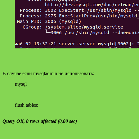
В случае если mysqladmin не использовать:
mysql
flush tables;
Query OK, 0 rows affected (0,00 sec)