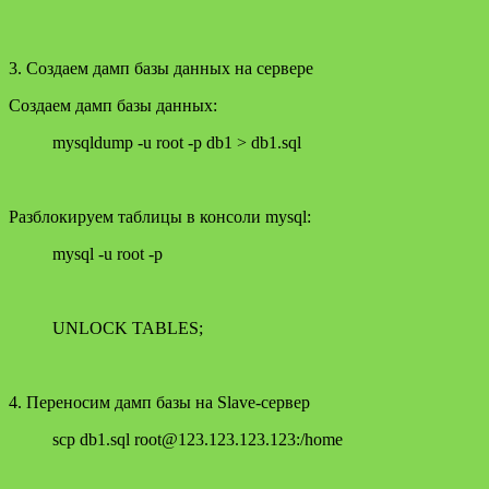
3. Создаем дамп базы данных на сервере
Создаем дамп базы данных:
mysqldump -u root -p db1 > db1.sql
Разблокируем таблицы в консоли mysql:
mysql -u root -p
UNLOCK TABLES;
4. Переносим дамп базы на Slave-сервер
scp db1.sql root@123.123.123.123:/home