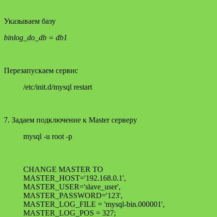
Указываем базу
binlog_do_db = db1
Перезапускаем сервис
/etc/init.d/mysql restart
7. Задаем подключение к Master серверу
mysql -u root -p
CHANGE MASTER TO
MASTER_HOST='192.168.0.1',
MASTER_USER='slave_user',
MASTER_PASSWORD='123',
MASTER_LOG_FILE = 'mysql-bin.000001',
MASTER_LOG_POS = 327;