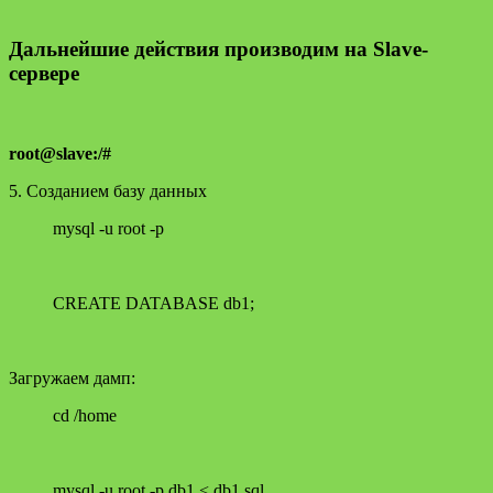
Дальнейшие действия производим на Slave-
сервере
root@slave:/#
5. Созданием базу данных
mysql -u root -p
CREATE DATABASE db1;
Загружаем дамп:
cd /home
mysql -u root -p db1 < db1.sql