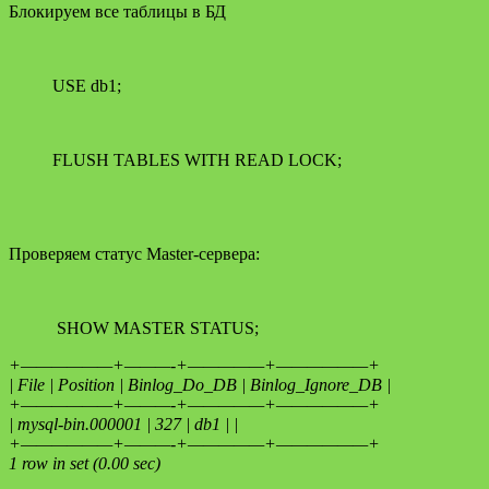
Блокируем все таблицы в БД
USE db1;
FLUSH TABLES WITH READ LOCK;
Проверяем статус Master-сервера:
SHOW MASTER STATUS;
+——————+———-+—————+——————+
| File | Position | Binlog_Do_DB | Binlog_Ignore_DB |
+——————+———-+—————+——————+
| mysql-bin.000001 | 327 | db1 | |
+——————+———-+—————+——————+
1 row in set (0.00 sec)