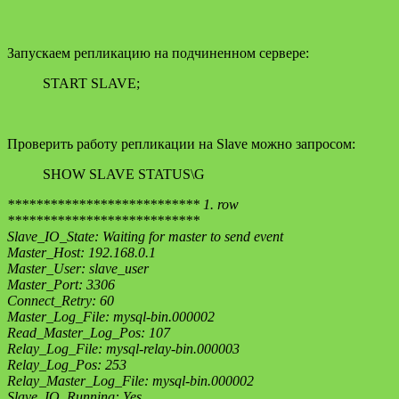
Запускаем репликацию на подчиненном сервере:
START SLAVE;
Проверить работу репликации на Slave можно запросом:
SHOW SLAVE STATUS\G
*************************** 1. row
***************************
Slave_IO_State: Waiting for master to send event
Master_Host: 192.168.0.1
Master_User: slave_user
Master_Port: 3306
Connect_Retry: 60
Master_Log_File: mysql-bin.000002
Read_Master_Log_Pos: 107
Relay_Log_File: mysql-relay-bin.000003
Relay_Log_Pos: 253
Relay_Master_Log_File: mysql-bin.000002
Slave_IO_Running: Yes