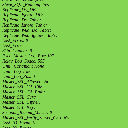
Slave_SQL_Running: Yes
Replicate_Do_DB:
Replicate_Ignore_DB:
Replicate_Do_Table:
Replicate_Ignore_Table:
Replicate_Wild_Do_Table:
Replicate_Wild_Ignore_Table:
Last_Errno: 0
Last_Error:
Skip_Counter: 0
Exec_Master_Log_Pos: 107
Relay_Log_Space: 555
Until_Condition: None
Until_Log_File:
Until_Log_Pos: 0
Master_SSL_Allowed: No
Master_SSL_CA_File:
Master_SSL_CA_Path:
Master_SSL_Cert:
Master_SSL_Cipher:
Master_SSL_Key:
Seconds_Behind_Master: 0
Master_SSL_Verify_Server_Cert: No
Last_IO_Errno: 0
Last_IO_Error: