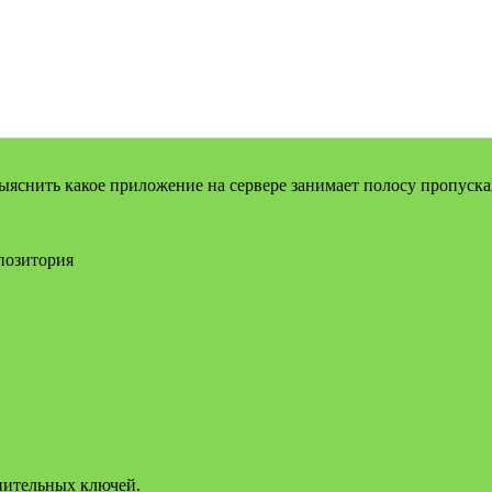
выяснить какое приложение на сервере занимает полосу пропуска
епозитория
нительных ключей.