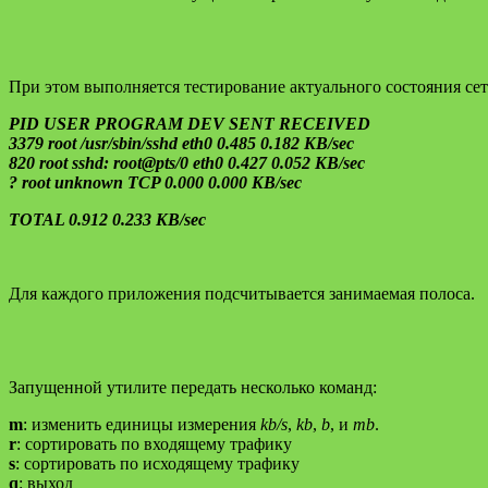
При этом выполняется тестирование актуального состояния сет
PID USER PROGRAM DEV SENT RECEIVED
3379 root /usr/sbin/sshd eth0 0.485 0.182 KB/sec
820 root sshd: root@pts/0 eth0 0.427 0.052 KB/sec
? root unknown TCP 0.000 0.000 KB/sec
TOTAL 0.912 0.233 KB/sec
Для каждого приложения подсчитывается занимаемая полоса.
Запущенной утилите передать несколько команд:
m
: изменить единицы измерения
kb/s
,
kb
,
b
, и
mb
.
r
: сортировать по входящему трафику
s
: сортировать по исходящему трафику
q
: выход