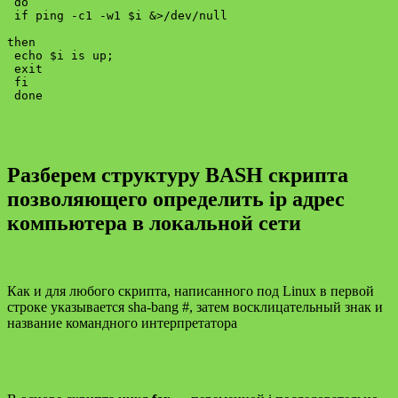
 do

 if ping -c1 -w1 $i &>/dev/null

then

 echo $i is up;

 exit

 fi

Разберем структуру BASH скрипта
позволяющего определить ip адрес
компьютера в локальной сети
Как и для любого скрипта, написанного под Linux в первой
строке указывается sha-bang #, затем восклицательный знак и
название командного интерпретатора