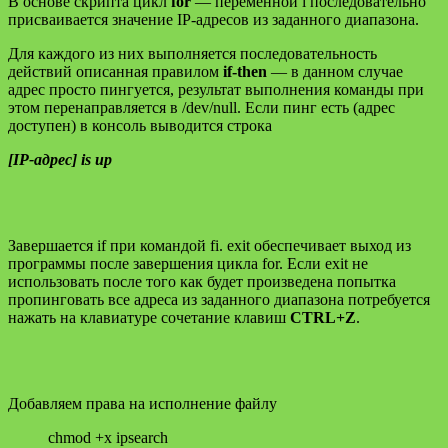
В основе скрипта цикл
for
— переменной i последовательно
присваивается значение IP-адресов из заданного диапазона.
Для каждого из них выполняется последовательность
действий описанная правилом
if-then
— в данном случае
адрес просто пингуется, результат выполнения команды при
этом перенаправляется в /dev/null. Если пинг есть (адрес
доступен) в консоль выводится строка
[IP-адрес] is up
Завершается if при командой fi. exit обеспечивает выход из
программы после завершения цикла for. Если exit не
использовать после того как будет произведена попытка
пропинговать все адреса из заданного диапазона потребуется
нажать на клавиатуре сочетание клавиш
CTRL+Z
.
Добавляем права на исполнение файлу
chmod +x ipsearch