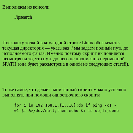
Выполняем из консоли
./ipsearch
Поскольку точкой в командной строке Linux обозначается
текущая директория — указывая ./ мы задаем полный путь до
исполняемого файла. Именно поэтому скрипт выполняется
несмотря на то, что путь до него не прописан в переменной
$PATH (она будет рассмотрена в одной из следующих статей).
То же самое, что делает написанный скрипт можно успешно
выполнять при помощи однострочного скрипта
for i in 192.168.1.{1..10};do if ping -c1 -
w1 $i &>/dev/null;then echo $i is up;fi;done