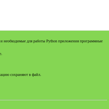
ые и необходимые для работы Python приложения программные
е.
ацию сохраняют в файл.