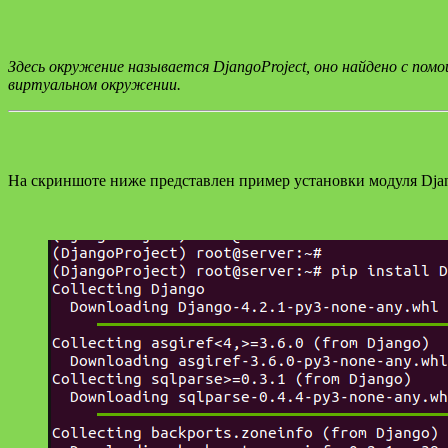
Здесь окружение называется DjangoProject, оно найдено с помо
виртуальном окружении.
На скриншоте ниже представлен пример установки модуля Dja