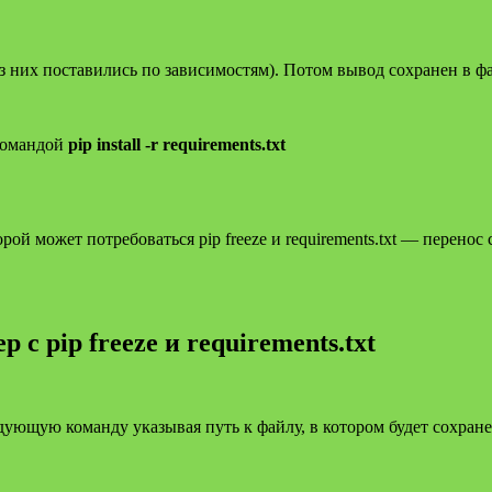
них поставились по зависимостям). Потом вывод сохранен в файл
 командой
pip install -r requirements.txt
 может потребоваться pip freeze и requirements.txt — перенос с
 с pip freeze и requirements.txt
едующую команду указывая путь к файлу, в котором будет сохран