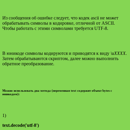
Из сообщения об ошибке следует, что кодек ascii не может
обрабатывать символы в кодировке, отличной от ASCII.
Чтобы работать с этими символами требуется UTF-8.
В юникоде символы кодируются и приводятся к виду
\uXXXX
.
Затем обрабатываются скриптом, далее можно выполнить
обратное преобразование.
Можно использовать два метода (переменная text содержит объект bytes с
юникодом):
1)
text.decode('utf-8')