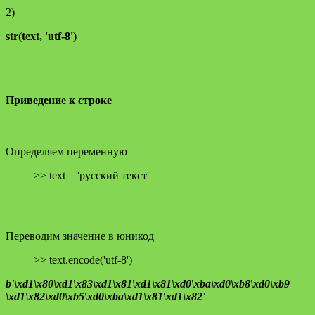
2)
str(text, 'utf-8')
Приведение к строке
Определяем переменную
>> text = 'русский текст'
Переводим значение в юникод
>> text.encode('utf-8')
b'\xd1\x80\xd1\x83\xd1\x81\xd1\x81\xd0\xba\xd0\xb8\xd0\xb9
\xd1\x82\xd0\xb5\xd0\xba\xd1\x81\xd1\x82'