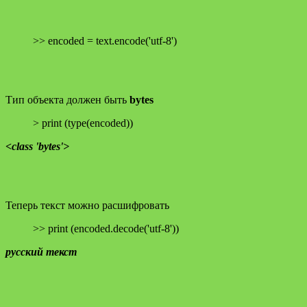
>> encoded = text.encode('utf-8')
Тип объекта должен быть
bytes
> print (type(encoded))
<class 'bytes'>
Теперь текст можно расшифровать
>> print (encoded.decode('utf-8'))
русский текст