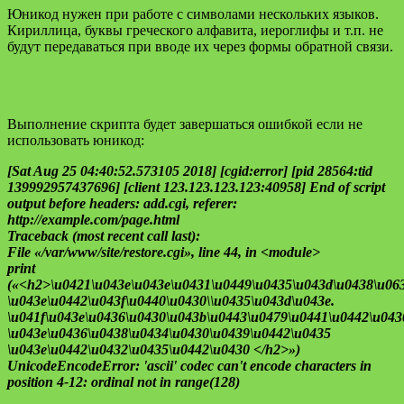
Юникод нужен при работе с символами нескольких языков.
Кириллица, буквы греческого алфавита, иероглифы и т.п. не
будут передаваться при вводе их через формы обратной связи.
Выполнение скрипта будет завершаться ошибкой если не
использовать юникод:
[Sat Aug 25 04:40:52.573105 2018] [cgid:error] [pid 28564:tid
139992957437696] [client 123.123.123.123:40958] End of script
output before headers: add.cgi, referer:
http://example.com/page.html
Traceback (most recent call last):
File «/var/www/site/restore.cgi», line 44, in <module>
print
(«<h2>\u0421\u043e\u043e\u0431\u0449\u0435\u043d\u0438\u06
\u043e\u0442\u043f\u0440\u0430\\u0435\u043d\u043e.
\u041f\u043e\u0436\u0430\u043b\u0443\u0479\u0441\u0442\u043
\u043e\u0436\u0438\u0434\u0430\u0439\u0442\u0435
\u043e\u0442\u0432\u0435\u0442\u0430 </h2>»)
UnicodeEncodeError: 'ascii' codec can't encode characters in
position 4-12: ordinal not in range(128)