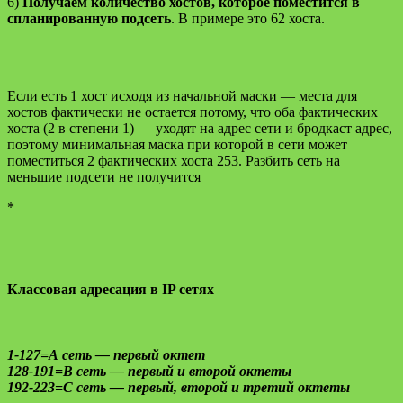
6)
Получаем количество хостов, которое поместится в
спланированную подсеть
. В примере это 62 хоста.
Если есть 1 хост исходя из начальной маски — места для
хостов фактически не остается потому, что оба фактических
хоста (2 в степени 1) — уходят на адрес сети и бродкаст адрес,
поэтому минимальная маска при которой в сети может
поместиться 2 фактических хоста 253. Разбить сеть на
меньшие подсети не получится
*
Классовая адресация в IP сетях
1-127=A сеть — первый октет
128-191=B сеть — первый и второй октеты
192-223=C сеть — первый, второй и третий октеты