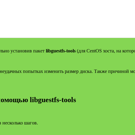
ьно установив пакет
libguestfs-tools
(для CentOS хоста, на кото
неудачных попытках изменить размер диска. Также причиной мо
мощью libguestfs-tools
 несколько шагов.