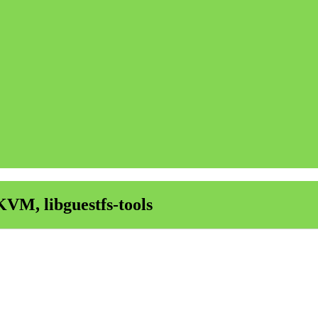
M, libguestfs-tools