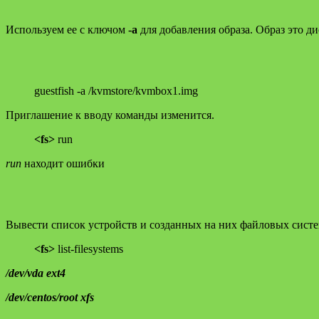
Используем ее с ключом
-a
для добавления образа. Образ это д
guestfish -a /kvmstore/kvmbox1.img
Приглашение к вводу команды изменится.
<fs>
run
run
находит ошибки
Вывести список устройств и созданных на них файловых сист
<fs>
list-filesystems
/dev/vda ext4
/dev/centos/root xfs