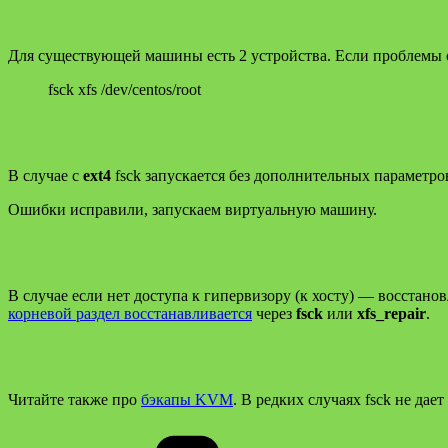
Для существующей машины есть 2 устройства. Если проблемы с
fsck xfs /dev/centos/root
В случае с
ext4
fsck запускается без дополнительных параметр
Ошибки исправили, запускаем виртуальную машину.
В случае если нет доступа к гипервизору (к хосту) — восста
корневой раздел восстанавливается
через
fsck
или
xfs_repair
.
Читайте также про
бэкапы KVM
. В редких случаях fsck не дае