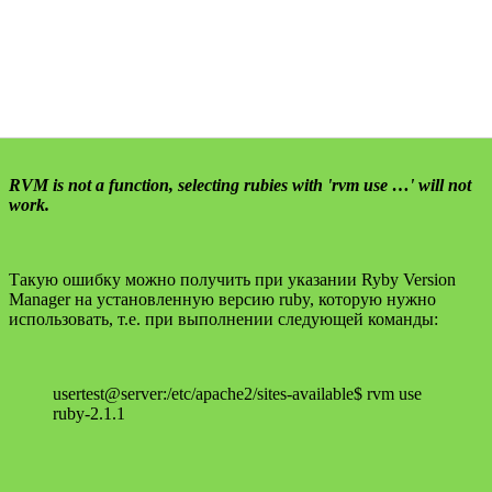
RVM is not a function, selecting rubies with 'rvm use …' will not
work.
Такую ошибку можно получить при указании Ryby Version
Manager на установленную версию ruby, которую нужно
использовать, т.е. при выполнении следующей команды:
usertest@server:/etc/apache2/sites-available$ rvm use
ruby-2.1.1