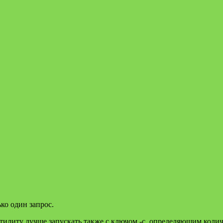
ко один запрос.
утилиту лучше запускать также с ключом -c, определяющим кол