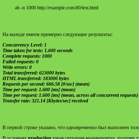
ab -n 1000 http://example.com:80/test.html
На выходе имеем примерно следующие результаты:
Concurrency Level: 1
Time taken for tests: 1.600 seconds
Complete requests: 1000
Failed requests: 0
Write errors: 0
Total transferred: 623000 bytes
HTML transferred: 183000 bytes
Requests per second: 666.58 [#/sec] (mean)
Time per request: 1.600 [ms] (mean)
Time per request: 1.600 [ms] (mean, across all concurrent requests)
Transfer rate: 321.14 [Kbytes/sec] received
В первой строке указано, что одновременно был выполнен толь
В условиях
production
такая ситуация маловероятна, поэтому 