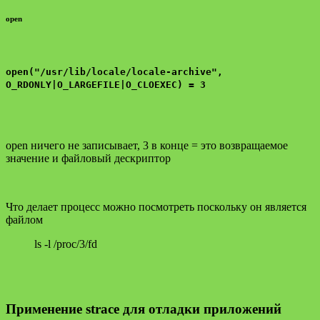
open
open("/usr/lib/locale/locale-archive",
O_RDONLY|O_LARGEFILE|O_CLOEXEC) = 3
open ничего не записывает, 3 в конце = это возвращаемое
значение и файловый дескриптор
Что делает процесс можно посмотреть поскольку он является
файлом
ls -l /proc/3/fd
Применение strace для отладки приложений