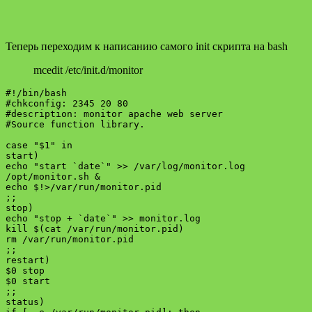
Теперь переходим к написанию самого init скрипта на bash
mcedit /etc/init.d/monitor
#!/bin/bash

#chkconfig: 2345 20 80

#description: monitor apache web server

#Source function library.

case "$1" in

start)

echo "start `date`" >> /var/log/monitor.log

/opt/monitor.sh &

echo $!>/var/run/monitor.pid

;;

stop)

echo "stop + `date`" >> monitor.log

kill $(cat /var/run/monitor.pid)

rm /var/run/monitor.pid

;;

restart)

$0 stop

$0 start

;;

status)
