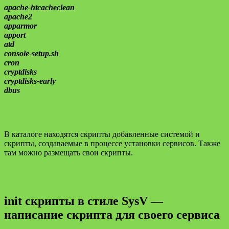
apache-htcacheclean
apache2
apparmor
apport
atd
console-setup.sh
cron
cryptdisks
cryptdisks-early
dbus
В каталоге находятся скрипты добавленные системой и
скрипты, создаваемые в процессе установки сервисов. Также
там можно размещать свои скрипты.
init скрипты в стиле SysV —
написание скрипта для своего сервиса