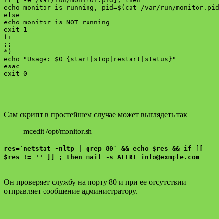
if [ -e /var/run/monitor.pid]; then

echo monitor is running, pid=$(cat /var/run/monitor.pid
else

echo monitor is NOT running

exit 1

fi

;;

*)

echo "Usage: $0 {start|stop|restart|status}"

esac

Сам скрипт в простейшем случае может выглядеть так
mcedit /opt/monitor.sh
res=`netstat -nltp | grep 80` && echo $res && if [[
$res != '' ]] ; then mail -s ALERT info@exmple.com
Он проверяет службу на порту 80 и при ее отсутствии
отправляет сообщение администратору.