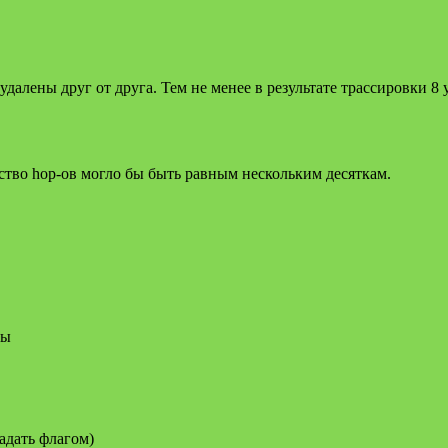
далены друг от друга. Тем не менее в результате трассировки 8 у
ество hop-ов могло бы быть равным нескольким десяткам.
ты
адать флагом)