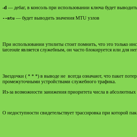
-d
— дебаг, в консоль при использовании ключа будет выводи
— будет выводить значения MTU узлов
--mtu
При использовании утилиты стоит помнить, что это только инс
tarceoute является служебным, он часто блокируется или для н
Звездочки ( * * *) в выводе не всегда означают, что пакет пот
промежуточными устройствами служебного трафика.
Из-за возможности занижения приоритета числа в абсолютных 
О недоступности свидетельствует трассировка при которой паке