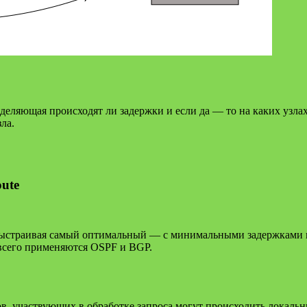
еделяющая происходят ли задержки и если да — то на каких узл
ла.
oute
ыстраивая самый оптимальный — с минимальными задержками и 
сего применяются OSPF и BGP.
ов, участвующих в обработке запроса могут происходить локаль