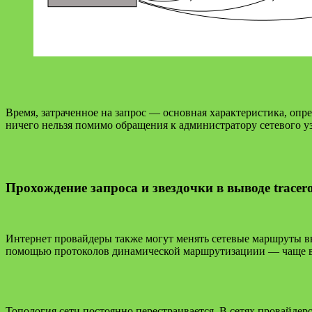
Время, затраченное на запрос — основная характеристика, опр
ничего нельзя помимо обращения к администратору сетевого уз
Прохождение запроса и звездочки в выводе tracer
Интернет провайдеры также могут менять сетевые маршруты в
помощью протоколов динамической маршрутизациии — чаще в
Топология сети постоянно перестраивается. В сетях провайдер