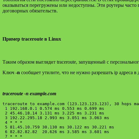
оказываться перегружены или недоступны. Эти роутеры часто
договорных обязательств.
Пример traceroute в Linux
Таким образом выглядит traceroute, запущенный с персональног
Ключ
-n
сообщает утилите, что не нужно разрешать ip адреса в
traceroute -n example.com
traceroute to example.com (123.123.123.123), 30 hops ma
 1 192.168.0.1 0.574 ms 0.553 ms 0.699 ms

 2 45.46.18.14 3.131 ms 3.225 ms 3.231 ms

 3 192.22.295.18 2.993 ms 3.051 ms 3.063 ms

 4 * * *

 5 81.45.10.759 30.130 ms 30.122 ms 30.221 ms

 6 82.82.82.82  20.626 ms 3.585 ms 3.601 ms

 7 * * *
