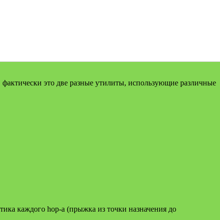
ws, фактически это две разные утилиты, использующие различные
тика каждого hop-а (прыжка из точки назначения до