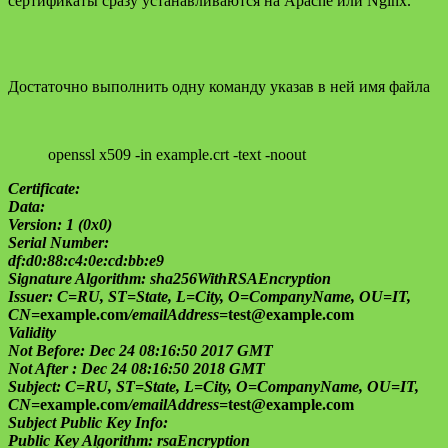
сертификаты сразу устанавливаются на Apache или Nginx.
Достаточно выполнить одну команду указав в ней имя файла
openssl x509 -in example.crt -text -noout
Certificate:
Data:
Version: 1 (0x0)
Serial Number:
df:d0:88:c4:0e:cd:bb:e9
Signature Algorithm: sha256WithRSAEncryption
Issuer: C=RU, ST=State, L=City, O=CompanyName, OU=IT,
CN=
example.com
/emailAddress=
test@example.com
Validity
Not Before: Dec 24 08:16:50 2017 GMT
Not After : Dec 24 08:16:50 2018 GMT
Subject: C=RU, ST=State, L=City, O=CompanyName, OU=IT,
CN=
example.com
/emailAddress=
test@example.com
Subject Public Key Info:
Public Key Algorithm: rsaEncryption