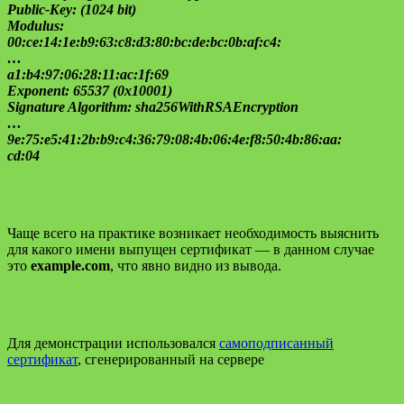
Public-Key: (1024 bit)
Modulus:
00:ce:14:1e:b9:63:c8:d3:80:bc:de:bc:0b:af:c4:
…
a1:b4:97:06:28:11:ac:1f:69
Exponent: 65537 (0x10001)
Signature Algorithm: sha256WithRSAEncryption
…
9e:75:e5:41:2b:b9:c4:36:79:08:4b:06:4e:f8:50:4b:86:aa:
cd:04
Чаще всего на практике возникает необходимость выяснить
для какого имени выпущен сертификат — в данном случае
это
example.com
, что явно видно из вывода.
Для демонстрации использовался
самоподписанный
сертификат
, сгенерированный на сервере