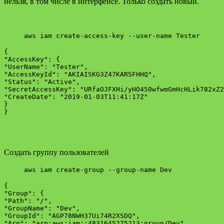
нельзя, в том числе в интерфейсе. Только создать новый.
aws iam create-access-key --user-name Tester
{

"AccessKey": {

"UserName": "Tester",

"AccessKeyId": "AKIAISKG3Z47KARSFHHQ",

"Status": "Active",

"SecretAccessKey": "URfaOJFXHi/yHO450wfwmGmHcHLik782xZ2
"CreateDate": "2019-01-03T11:41:17Z"

}

Создать группу пользователей
aws iam create-group --group-name Dev
{

"Group": {

"Path": "/",

"GroupName": "Dev",

"GroupId": "AGP78NWH37Ui74R2XSDQ",

"Arn": "arn:aws:iam::4831645275213:group/Dev",
