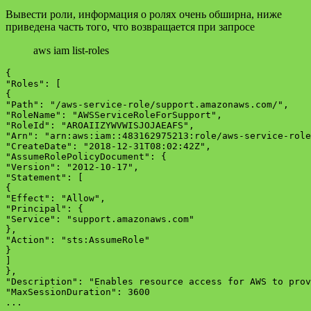
Вывести роли, информация о ролях очень обширна, ниже
приведена часть того, что возвращается при запросе
aws iam list-roles
{

"Roles": [

{

"Path": "/aws-service-role/support.amazonaws.com/",

"RoleName": "AWSServiceRoleForSupport",

"RoleId": "AROAIIZYWVWISJOJAEAFS",

"Arn": "arn:aws:iam::483162975213:role/aws-service-role
"CreateDate": "2018-12-31T08:02:42Z",

"AssumeRolePolicyDocument": {

"Version": "2012-10-17",

"Statement": [

{

"Effect": "Allow",

"Principal": {

"Service": "support.amazonaws.com"

},

"Action": "sts:AssumeRole"

}

]

},

"Description": "Enables resource access for AWS to prov
"MaxSessionDuration": 3600

...