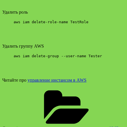
Удалить роль
aws iam delete-role-name TestRole
Удалить группу AWS
aws iam delete-group --user-name Tester
Читайте про
управление инстансом в AWS