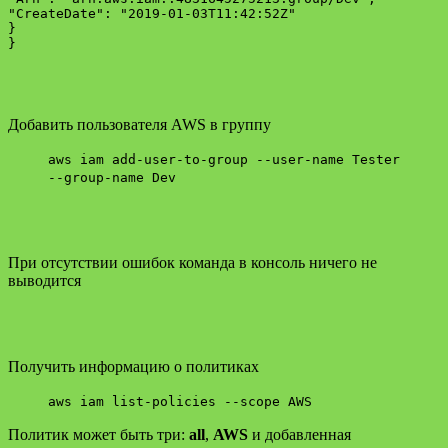
"CreateDate": "2019-01-03T11:42:52Z"

}

Добавить пользователя AWS в группу
aws iam add-user-to-group --user-name Tester
--group-name Dev
При отсутствии ошибок команда в консоль ничего не
выводится
Получить информацию о политиках
aws iam list-policies --scope AWS
Политик может быть три:
all
,
AWS
и добавленная