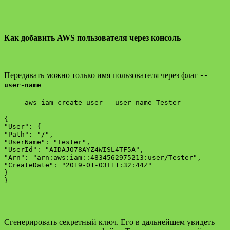
Как добавить AWS пользователя через консоль
Передавать можно только имя пользователя через флаг
--
user-name
aws iam create-user --user-name Tester
{

"User": {

"Path": "/",

"UserName": "Tester",

"UserId": "AIDAJO78AYZ4WISL4TF5A",

"Arn": "arn:aws:iam::4834562975213:user/Tester",

"CreateDate": "2019-01-03T11:32:44Z"

}

Сгенерировать секретный ключ. Его в дальнейшем увидеть