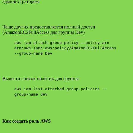
администратором
Чаще других предоставляется полный доступ
(AmazonEC2FullAccess для группы Dev)
aws iam attach-group-policy --policy-arn
arn:aws:iam::aws:policy/AmazonEC2FullAccess
--group-name Dev
Вывести список политик для группы
aws iam list-attached-group-policies --
group-name Dev
Как создать роль AWS