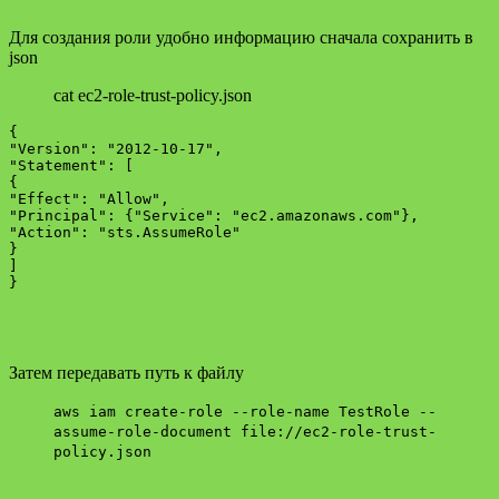
Для создания роли удобно информацию сначала сохранить в
json
cat ec2-role-trust-policy.json
{

"Version": "2012-10-17",

"Statement": [

{

"Effect": "Allow",

"Principal": {"Service": "ec2.amazonaws.com"},

"Action": "sts.AssumeRole"

}

]

Затем передавать путь к файлу
aws iam create-role --role-name TestRole --
assume-role-document file://ec2-role-trust-
policy.json