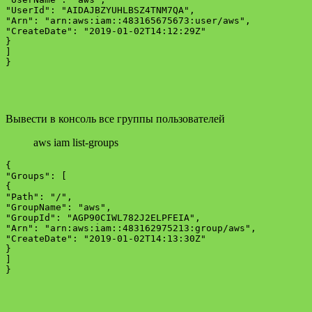
"UserId": "AIDAJBZYUHLBSZ4TNM7QA",

"Arn": "arn:aws:iam::483165675673:user/aws",

"CreateDate": "2019-01-02T14:12:29Z"

}

]

Вывести в консоль все группы пользователей
aws iam list-groups
{

"Groups": [

{

"Path": "/",

"GroupName": "aws",

"GroupId": "AGP90CIWL782J2ELPFEIA",

"Arn": "arn:aws:iam::483162975213:group/aws",

"CreateDate": "2019-01-02T14:13:30Z"

}

]
