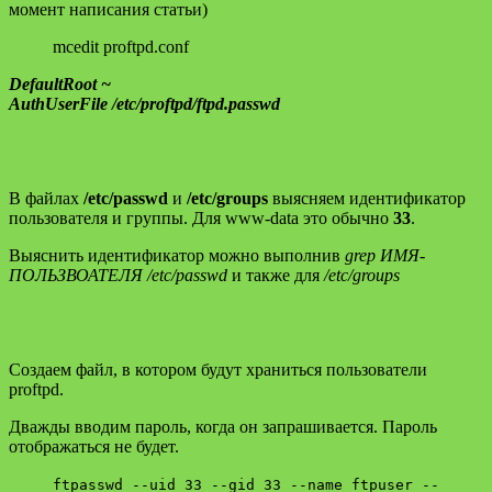
момент написания статьи)
mcedit proftpd.conf
DefaultRoot ~
AuthUserFile /etc/proftpd/ftpd.passwd
В файлах
/etc/passwd
и
/etc/groups
выясняем идентификатор
пользователя и группы. Для www-data это обычно
33
.
Выяснить идентификатор можно выполнив
grep ИМЯ-
ПОЛЬЗВОАТЕЛЯ /etc/passwd
и также для
/etc/groups
Создаем файл, в котором будут храниться пользователи
proftpd.
Дважды вводим пароль, когда он запрашивается. Пароль
отображаться не будет.
ftpasswd --uid 33 --gid 33 --name ftpuser --