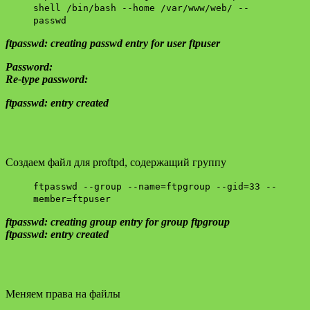
shell /bin/bash --home /var/www/web/ --
passwd
ftpasswd: creating passwd entry for user ftpuser
Password:
Re-type password:
ftpasswd: entry created
Создаем файл для proftpd, содержащий группу
ftpasswd --group --name=ftpgroup --gid=33 --
member=ftpuser
ftpasswd: creating group entry for group ftpgroup
ftpasswd: entry created
Меняем права на файлы