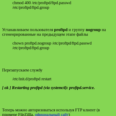
chmod 400 /etc/proftpd/ftpd.passwd
/etc/proftpd/ftpd.group
Устанавливаем пользователя
proftpd
и группу
nogroup
на
сгененрированные на предыдущем этапе файлы
chown proftpd.nogroup /etc/proftpd/ftpd.passwd
/etc/proftpd/ftpd.group
Перезапускаем службу
/etc/init.d/proftpd restart
[ ok ] Restarting proftpd (via systemctl): proftpd.service.
Теперь можно авторизоваться используя FTP клиент (в
примере FileZillla,
официальный сайт
)