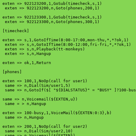
exten => 922123200,1,GoSub(timecheck,s,1)

 exten => 922123200,n,Goto(phones,200,1)

exten => 922123300,1,GoSub(timecheck,s,1)

 exten => 922123300,n,Goto(phones,300,1)

[timecheck]

exten => s,1,GotoIfTime(8:00-17:00,mon-thu,*,*?ok,1)

 exten => s,n,GotoIfTime(8:00-12:00,fri-fri,*,*?ok,1)

 exten => s,n,Playback(tt-monkeys)

 exten => s,n,Hangup

exten => ok,1,Return

[phones]

exten => 100,1,NoOp(call for user1)

 same => n,Dial(Sim/user1,5)

 same => n,GotoIf($[ "${DIALSTATUS}" = "BUSY" ]?100-bus
same => n,Voicemail(${EXTEN,u})

 same = > n,Hangup

exten => 100-busy,1,VoiceMail(${EXTEN:0:3},b)

 same => n,Hungup

exten => 200,1,NoOp(call for user2)

 same => n,Dial(Sim/user2,10)

 same => n,Voicemail(${EXTEN})
