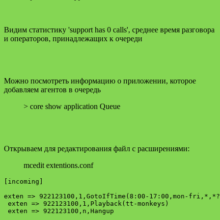
Видим статистику 'support has 0 calls', среднее время разговора
и операторов, принадлежащих к очереди
Можно посмотреть информацию о приложении, которое
добавляем агентов в очередь
> core show application Queue
Открываем для редактирования файл с расширениями:
mcedit extentions.conf
[incoming]

exten => 922123100,1,GotoIfTime(8:00-17:00,mon-fri,*,*?
 exten => 922123100,1,Playback(tt-monkeys)

 exten => 922123100,n,Hangup
