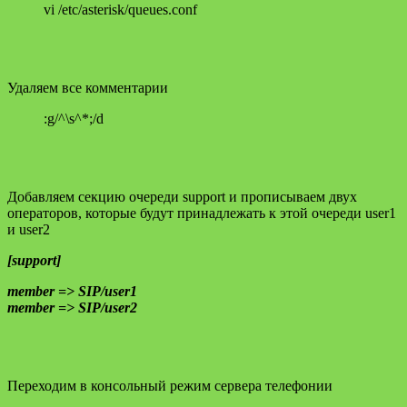
vi /etc/asterisk/queues.conf
Удаляем все комментарии
:g/^\s^*;/d
Добавляем секцию очереди support и прописываем двух
операторов, которые будут принадлежать к этой очереди user1
и user2
[support]
member => SIP/user1
member => SIP/user2
Переходим в консольный режим сервера телефонии