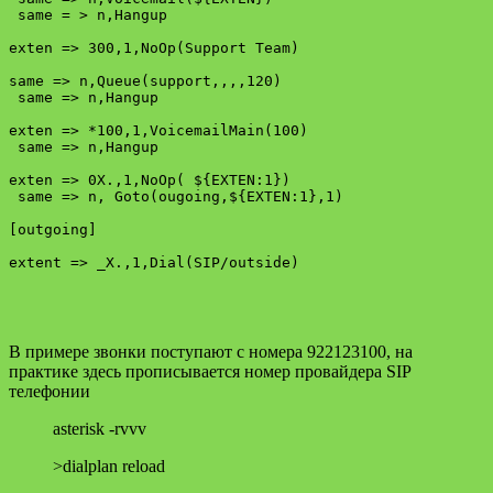
 same = > n,Hangup

exten => 300,1,NoOp(Support Team)

same => n,Queue(support,,,,120)

 same => n,Hangup

exten => *100,1,VoicemailMain(100)

 same => n,Hangup

exten => 0X.,1,NoOp( ${EXTEN:1})

 same => n, Goto(ougoing,${EXTEN:1},1)

[outgoing]

В примере звонки поступают с номера 922123100, на
практике здесь прописывается номер провайдера SIP
телефонии
asterisk -rvvv
>dialplan reload