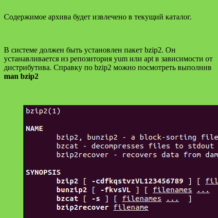
Содержимое архива будет извлечено в текущий каталог.
В системе должен быть установлен пакет bzip2. Он
устанавливается из репозитория yum или apt в зависимости от
дистрибутива. Справку по bzip2 можно посмотреть выполнив
man bzip2