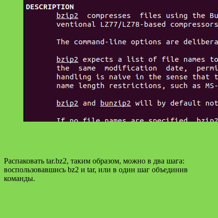
Распаковать tar.bz2, таким образом, можно в два шага:
воспользовавшись bz2 и tar, или в один шаг объединив
команды.