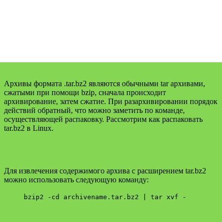
Архивы формата .tar.bz2 являются обычными tar архивами,
сжатыми при помощи bzip, сначала происходит
архивирование, затем сжатие. При разархивировании порядок
действий обратный, что можно заметить по команде,
осуществляющей распаковку. Рассмотрим как распаковать
tar.bz2 в Linux.
Для извлечения содержимого архива с расширением tar.bz2
можно использовать следующую команду:
bzip2 -cd archivename.tar.bz2 | tar xvf -