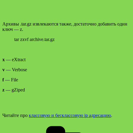
Архивы .tar.gz извлекаются также, достаточно добавить один
ключ — z.
tar zxvf archive.tar.gz
x
— eXtract
v
— Verbose
f
— File
z
— gZiped
Читайте про
классовую и бесклассовую ip адресацию
.