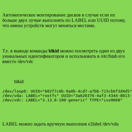
Автоматическое монтирование дисков в случае если их
больше двух лучше выполнять по LABEL или UUID потому,
что имена устройств могут меняться местами.
Т.е. в выводе команды
blkid
можно посмотреть один из двух
уникальных идентификаторов и использовать в /etc/fstab его
вместо /dev/vdc
blkid
/dev/loop0: UUID="602f7c0b-9a0b-4cd7-a7bb-715cb6f3d4d5"
/dev/vda: LABEL="rootfs" UUID="3a626376-4af3-4344-8013-
/dev/vdc: LABEL="3.13.0-100-generic" TYPE="iso9660" 
LABEL можно задать вручную выполнив e2label /dev/vda