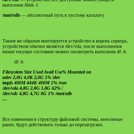
выполнив fdisk -l
/mnt/sdb
— абсолютный путь к пустому каталогу
Таким же образом монтируется устройство в корень сервера,
устройством обычно является /dev/vda, после выполнения
mount текущее состояние можно посмотреть выполнив df -h
df -h
Filesystem Size Used Avail Use% Mounted on
udev 2,0G 4,0K 2,0G 1% /dev
tmpfs 400M 444K 400M 1% /run
/dev/vda 4,8G 2,8G 1,8G 62% /
/dev/vdc 4,8G 4,7G 0G 1% /mnt/sdb
…
Все изменения в структуру файловой системы, внесенные
ранее, будут действовать только до перезагрузки.