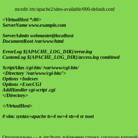
mcedit /etc/apache2/sites-available/000-default.conf
<VirtualHost *:80>
ServerName www.example.com
ServerAdmin webmaster@localhost
DocumentRoot /var/www/html
ErrorLog ${APACHE_LOG_DIR}/error.log
CustomLog ${APACHE_LOG_DIR}/access.log combined
ScriptAlias /cgi-bin/ /var/www/cgi-bin/
<Directory '/var/www/cgi-bin/'>
Options +Indexes
Options +ExecCGI
AddHandler cgi-script .cgi
</Directory>
</VirtualHost>
# vim: syntax=apache ts=4 sw=4 sts=4 sr noet
Опционально — в /etc/hosts добавляем строку, согласно котор