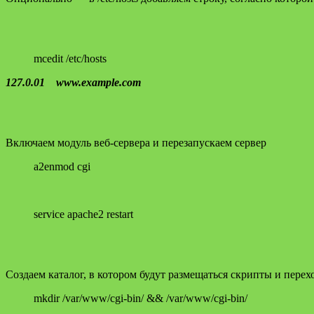
mcedit /etc/hosts
127.0.01 www.example.com
Включаем модуль веб-сервера и перезапускаем сервер
a2enmod cgi
service apache2 restart
Создаем каталог, в котором будут размещаться скрипты и перех
mkdir /var/www/cgi-bin/ && /var/www/cgi-bin/