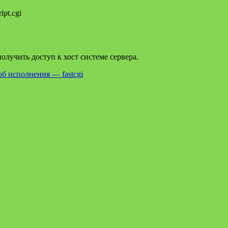
pt.cgi
лучить доступ к хост системе сервера.
об исполнения — fastcgi