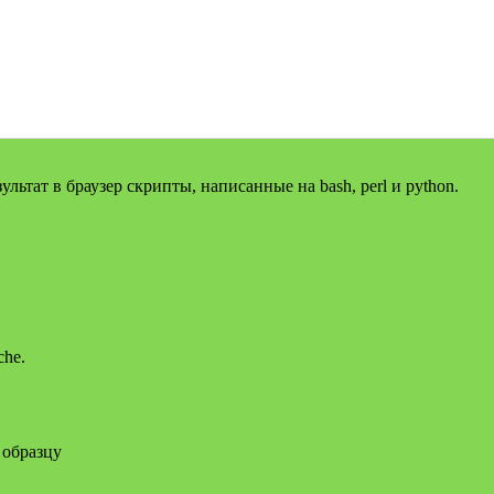
тат в браузер скрипты, написанные на bash, perl и python.
che.
 образцу