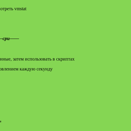
треть vmstat
——cpu——
ные, затем использовать в скриптах
новлением каждую секунду
u