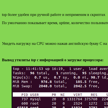
top более удобен при ручной работе и неприменим в скриптах
По умолчанию показывает время, uptime, количество пользовате
Увидеть нагрузку на CPU можно нажав английскую букву C на 
Вывод утилиты
top
с информацией о загрузке процессора: