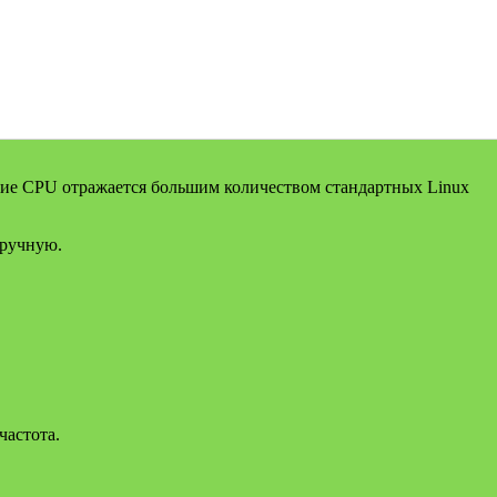
ние CPU отражается большим количеством стандартных Linux
вручную.
частота.