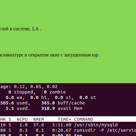
лей в системе, LA .
клавиатуре в открытом окне с запущенным top.