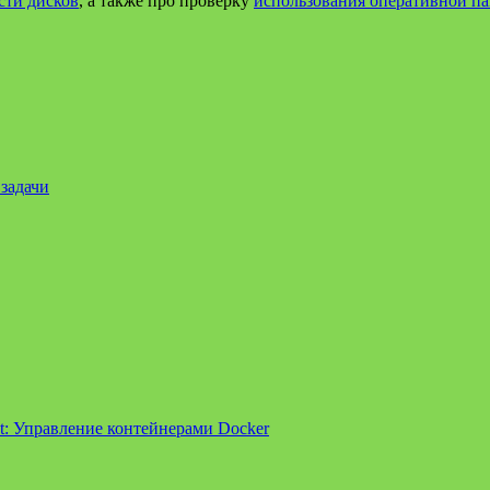
сти дисков
, а также про проверку
использования оперативной п
задачи
t:
Управление контейнерами Docker