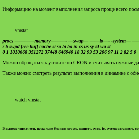
Информацию на момент выполнения запроса проще всего посмо
vmstat
procs ————memory———- —swap— ——io—- -system— 
r b swpd free buff cache si so bi bo in cs us sy id wa st
0 1 1010668 351272 37448 646940 18 32 99 53 206 97 11 2 82 5 0
Можно обращаться к утилите по CRON и считывать нужные дан
Также можно смотреть результат выполнения в динамике с об
watch vmstat
В выводе vmstat есть несколько блоков: proces, memory, swap, io, system parametrs, cp