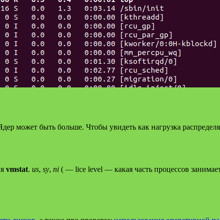
 Ядер может быть больше. Чтобы увидеть как нагрузка распреде
ля
vmstat
.
us
,
sy
,
ni
( — lice level — какая часть процессов заним