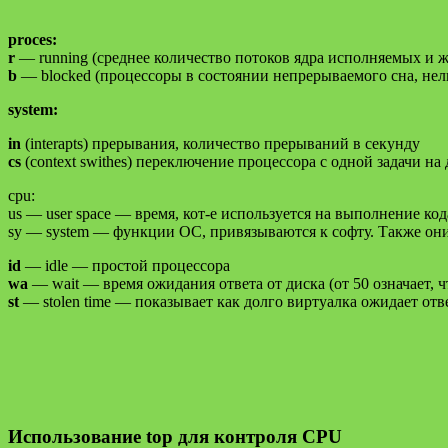
proces:
r
— running (среднее количество потоков ядра исполняемых и 
b
— blocked (процессоры в состоянии непрерываемого сна, нел
system:
in
(interapts) прерывания, количество прерываний в секунду
cs
(context swithes) переключение процессора с одной задачи на
cpu:
us — user space — время, кот-е используется на выполнение к
sy — system — функции ОС, привязываются к софту. Также они вс
id
— idle — простой процессора
wa
— wait — время ожидания ответа от диска (от 50 означает, 
st
— stolen time — показывает как долго виртуалка ожидает отв
Использование top для контроля CPU