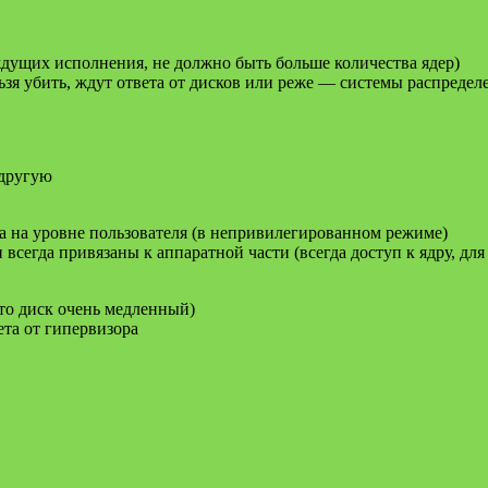
ждущих исполнения, не должно быть больше количества ядер)
ьзя убить, ждут ответа от дисков или реже — системы распредел
 другую
ода на уровне пользователя (в непривилегированном режиме)
егда привязаны к аппаратной части (всегда доступ к ядру, для u
что диск очень медленный)
ета от гипервизора