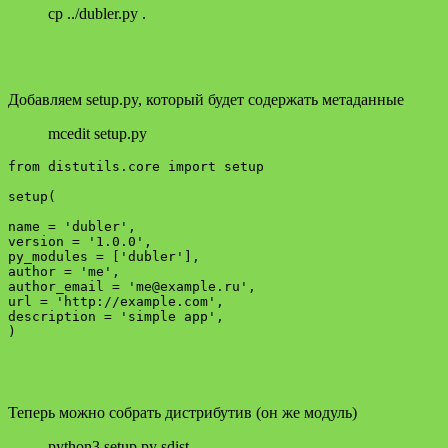
cp ../dubler.py .
Добавляем setup.py, который будет содержать метаданные
mcedit setup.py
from distutils.core import setup

setup(

name = 'dubler',

version = '1.0.0',

py_modules = ['dubler'],

author = 'me',

author_email = 'me@example.ru',

url = 'http://example.com',

description = 'simple app',

Теперь можно собрать дистрибутив (он же модуль)
python3 setup.py sdist