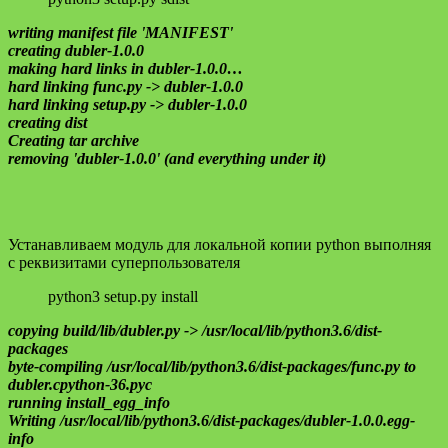
writing manifest file 'MANIFEST'
creating dubler-1.0.0
making hard links in dubler-1.0.0…
hard linking func.py -> dubler-1.0.0
hard linking setup.py -> dubler-1.0.0
creating dist
Creating tar archive
removing 'dubler-1.0.0' (and everything under it)
Устанавливаем модуль для локальной копии python выполняя
с реквизитами суперпользователя
python3 setup.py install
copying build/lib/dubler.py -> /usr/local/lib/python3.6/dist-
packages
byte-compiling /usr/local/lib/python3.6/dist-packages/func.py to
dubler.cpython-36.pyc
running install_egg_info
Writing /usr/local/lib/python3.6/dist-packages/dubler-1.0.0.egg-
info