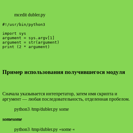
mcedit dubler.py
#!/usr/bin/python3

import sys

argument = sys.argv[1]

argument = str(argument)

Пример использования получившегося модуля
Сначала указывается интепретатор, затем имя скрипта и
аргумент — любая последовательность, отделенная пробелом.
python3 /tmp/dubler.py some
somesome
python3 /tmp/dubler.py «some «