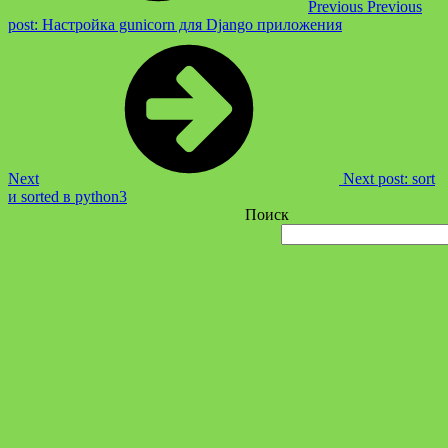
Previous
Previous
post:
Настройка gunicorn для Django приложения
Next
Next post:
sort
и sorted в python3
Поиск