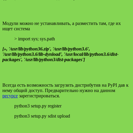
Модули можно не устанавливать, а разместить там, где их
ищет система
> import sys; sys.path
[», '/usr/lib/python36.zip', '/usr/lib/python3.6',
'/usr/lib/python3.6/lib-dynload', '/usr/local/lib/python3.6/dist-
packages', '/usr/lib/python3/dist-packages']
Всегда есть возможность загрузить дистрибутив на PyPI дав к
нему общий доступ. Предварительно нужно на данном
ресурсе
зарегистрироваться.
python3 setup.py register
python3 setup.py sdist upload