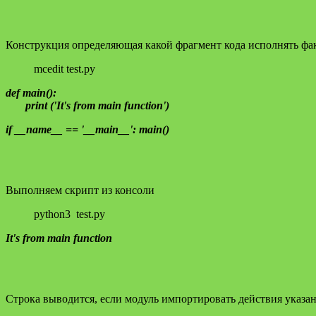
Конструкция определяющая какой фрагмент кода исполнять фак
mcedit test.py
def main():
print ('It's from main function')
if __name__ == '__main__': main()
Выполняем скрипт из консоли
python3 test.py
It's from main function
Строка выводится, если модуль импортировать действия указа