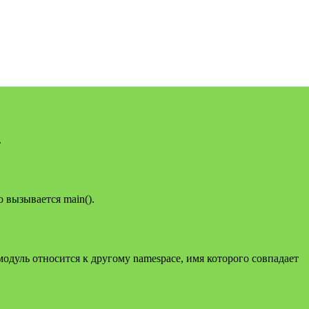
.
о вызывается main().
одуль относится к другому namespace, имя которого совпадает