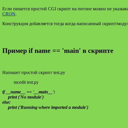
Если пишется простой CGI скрипт на питоне можно не указыват
CRON
.
Конструкция добавляется тогда когда написанный скрипт/моду
Пример if name == 'main' в скрипте
Напишет простой скрипт test.py
mcedit test.py
if __name__ == '__main__':
print ('No module')
else:
print ('Running where imported a module')