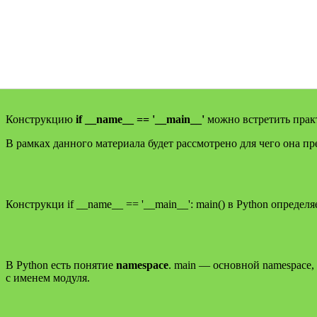
Конструкцию
if __name__ == '__main__'
можно встретить практ
В рамках данного материала будет рассмотрено для чего она пр
Конструкци if __name__ == '__main__': main() в Python определ
В Python есть понятие
namespace
. main — основной namespace,
с именем модуля.