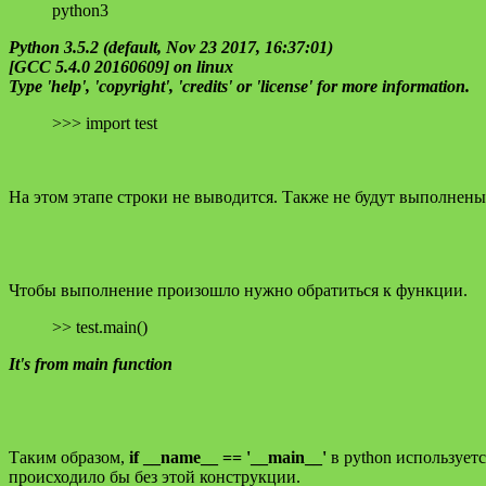
python3
Python 3.5.2 (default, Nov 23 2017, 16:37:01)
[GCC 5.4.0 20160609] on linux
Type 'help', 'copyright', 'credits' or 'license' for more information.
>>> import test
На этом этапе строки не выводится. Также не будут выполнен
Чтобы выполнение произошло нужно обратиться к функции.
>> test.main()
It's from main function
Таким образом,
if __name__ == '__main__'
в python использует
происходило бы без этой конструкции.