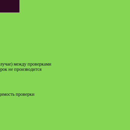
лучае) между проверками
ерок не производится
димость проверки