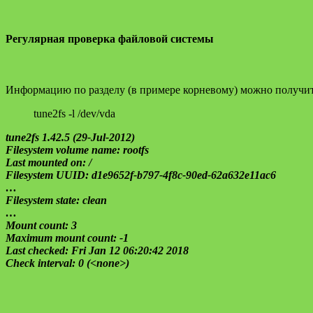
Регулярная проверка файловой системы
Информацию по разделу (в примере корневому) можно получить
tune2fs -l /dev/vda
tune2fs 1.42.5 (29-Jul-2012)
Filesystem volume name: rootfs
Last mounted on: /
Filesystem UUID: d1e9652f-b797-4f8c-90ed-62a632e11ac6
…
Filesystem state: clean
…
Mount count: 3
Maximum mount count: -1
Last checked: Fri Jan 12 06:20:42 2018
Check interval: 0 (<none>)