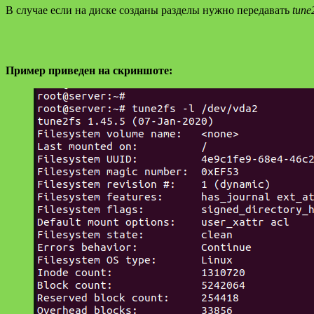
В случае если на диске созданы разделы нужно передавать
tune
Пример приведен на скриншоте: