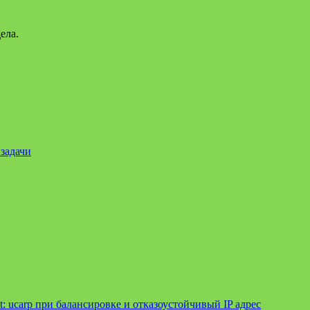
ела.
задачи
t:
ucarp при балансировке и отказоустойчивый IP адрес