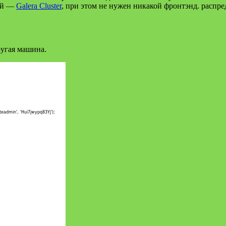
ий —
Galera Cluster
, при этом не нужен никакой фронтэнд. распр
ругая машина.