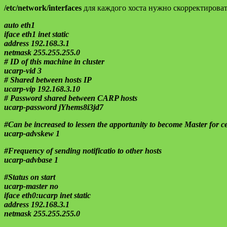
/etc/network/interfaces
для каждого хоста нужно скорректировать
auto eth1
iface eth1 inet static
address 192.168.3.1
netmask 255.255.255.0
# ID of this machine in cluster
ucarp-vid 3
# Shared between hosts IP
ucarp-vip 192.168.3.10
# Password shared between CARP hosts
ucarp-password jYhems8i3jd7
#Can be increased to lessen the apportunity to become Master for ce
ucarp-advskew 1
#Frequency of sending notificatio to other hosts
ucarp-advbase 1
#Status on start
ucarp-master no
iface eth0:ucarp inet static
address 192.168.3.1
netmask 255.255.255.0