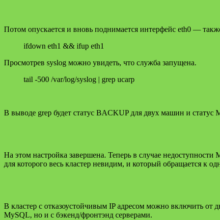
Потом опускается и вновь поднимается интерфейс eth0 — такж
ifdown eth1 && ifup eth1
Просмотрев syslog можно увидеть, что служба запущена.
tail -500 /var/log/syslog | grep ucarp
В выводе grep будет статус BACKUP для двух машин и статус
На этом настройка завершена. Теперь в случае недоступности 
для которого весь кластер невидим, и который обращается к од
В кластер с отказоустойчивым IP адресом можно включить от д
MySQL, но и с бэкенд/фронтэнд серверами.