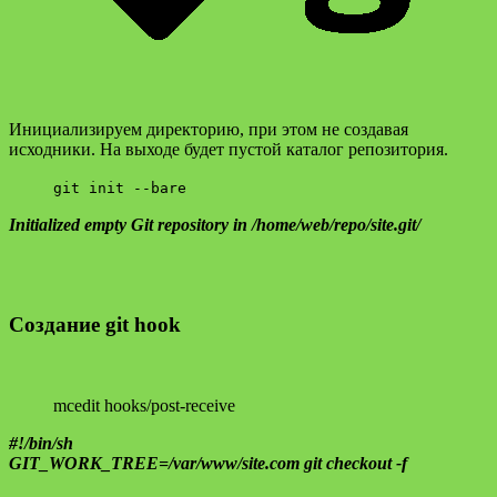
Инициализируем директорию, при этом не создавая
исходники. На выходе будет пустой каталог репозитория.
git init --bare
Initialized empty Git repository in /home/web/repo/site.git/
Создание git hook
mcedit hooks/post-receive
#!/bin/sh
GIT_WORK_TREE=/var/www/site.com git checkout -f